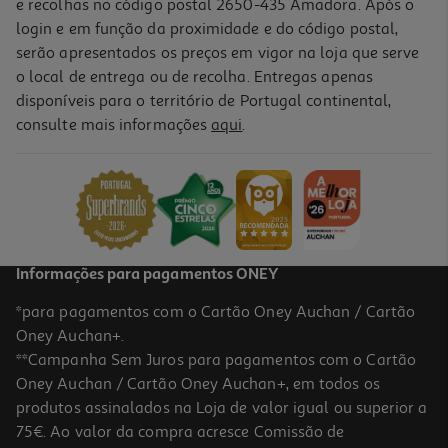
e recolhas no código postal 2650-435 Amadora. Após o
login e em função da proximidade e do código postal,
serão apresentados os preços em vigor na loja que serve
o local de entrega ou de recolha. Entregas apenas
disponíveis para o território de Portugal continental,
consulte mais informações
aqui
.
Saco Para Presente Auchan Tamanho M
1.59 €/un
1,59 €
Informações para pagamentos ONEY
*para pagamentos com o Cartão Oney Auchan / Cartão
Oney Auchan+.
**Campanha Sem Juros para pagamentos com o Cartão
Oney Auchan / Cartão Oney Auchan+, em todos os
produtos assinalados na Loja de valor igual ou superior a
75€. Ao valor da compra acresce Comissão de