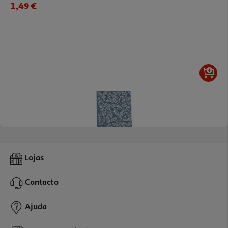
1,49 €
Saco Para Presente Auchan Tamanho L
Lojas
2.29 €/un
Contacto
2,29 €
Ajuda