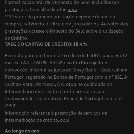
Formalização até 6% e Imposto do Selo, incluídos nas
prestações. Consulte detalhe
aqui
.
Saco Para Presente Auchan Tamanho L Modelos Sortidos
***O valor da primeira prestação depende do dia da
compra, refletindo o cálculo de juros diários. Ao valor das
2.29 €/un
prestações acresce o Imposto do Selo sobre a utilização
2,29 €
de Crédito.
TAEG DO CARTÃO DE CRÉDITO: 18,4 %
Exemplo para um limite de crédito de 1.500€ pago em 12
meses. TAN 17,60 %. Adesão ao Cartão sujeita a
aprovação. Informe-se junto do Oney Bank – Sucursal em
Portugal, registado no Banco de Portugal com o nº 881. A
Auchan Retail Portugal, S.A. atua na qualidade de
Intermediário de Crédito a título acessório com
exclusividade, registado no Banco de Portugal com o nº
7952.
Informação referente à prestação de serviços de
intermediação de crédito,
aqui
.
Saco Para Presente Auchan Infantil Tamanho L
Ao longo do ano
2.29 €/un