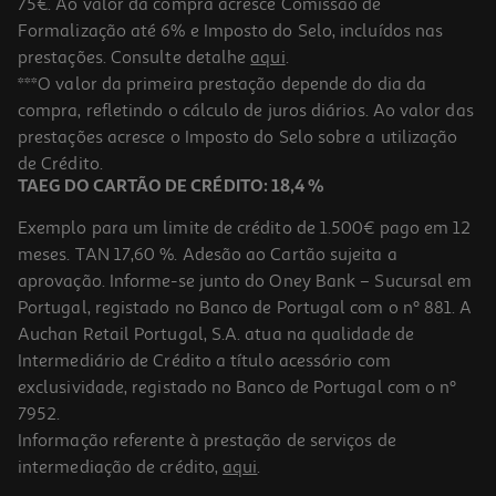
75€. Ao valor da compra acresce Comissão de
Formalização até 6% e Imposto do Selo, incluídos nas
prestações. Consulte detalhe
aqui
.
Saco Para Presente Auchan Tamanho L
***O valor da primeira prestação depende do dia da
compra, refletindo o cálculo de juros diários. Ao valor das
2.29 €/un
prestações acresce o Imposto do Selo sobre a utilização
2,29 €
de Crédito.
TAEG DO CARTÃO DE CRÉDITO: 18,4 %
Exemplo para um limite de crédito de 1.500€ pago em 12
meses. TAN 17,60 %. Adesão ao Cartão sujeita a
aprovação. Informe-se junto do Oney Bank – Sucursal em
Portugal, registado no Banco de Portugal com o nº 881. A
Auchan Retail Portugal, S.A. atua na qualidade de
Intermediário de Crédito a título acessório com
exclusividade, registado no Banco de Portugal com o nº
7952.
Informação referente à prestação de serviços de
intermediação de crédito,
aqui
.
Saco Para Presente Auchan Infantil Tamanho S