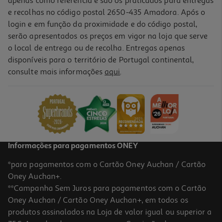
apenas como referência e são os praticados para entregas
e recolhas no código postal 2650-435 Amadora. Após o
login e em função da proximidade e do código postal,
serão apresentados os preços em vigor na loja que serve
o local de entrega ou de recolha. Entregas apenas
disponíveis para o território de Portugal continental,
consulte mais informações
aqui
.
Saco Para Presente Auchan Tamanho M
1.59 €/un
1,59 €
Informações para pagamentos ONEY
*para pagamentos com o Cartão Oney Auchan / Cartão
Oney Auchan+.
**Campanha Sem Juros para pagamentos com o Cartão
Oney Auchan / Cartão Oney Auchan+, em todos os
produtos assinalados na Loja de valor igual ou superior a