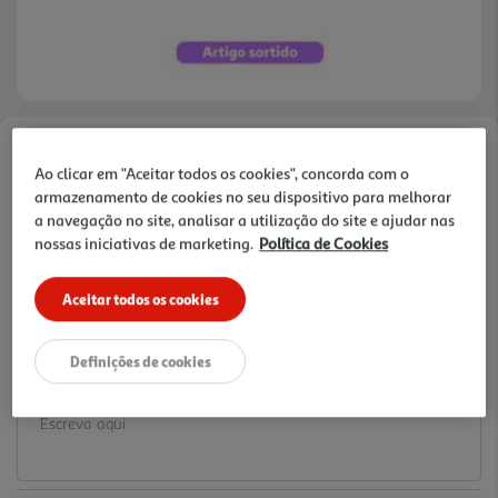
Faça a sua avaliação
Ao clicar em "Aceitar todos os cookies", concorda com o
Ref. / EAN:
3665257633585
armazenamento de cookies no seu dispositivo para melhorar
a navegação no site, analisar a utilização do site e ajudar nas
1.59 €/un
nossas iniciativas de marketing.
Política de Cookies
Aceitar todos os cookies
1,59 €
Definições de cookies
Notas de preparação