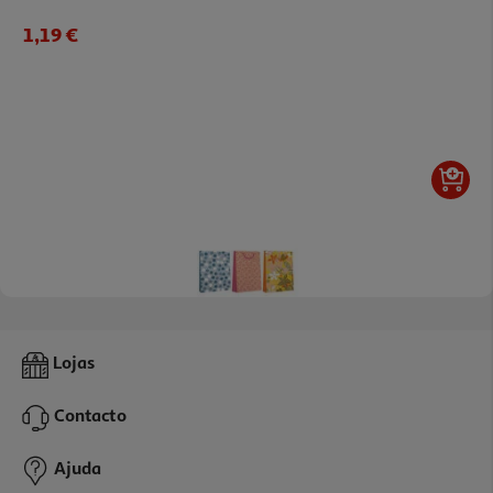
1,19 €
Saco Para Presente Auchan Tamanho L Modelos Sortidos
Lojas
2.29 €/un
Contacto
2,29 €
Ajuda