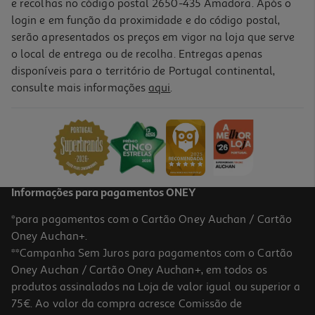
e recolhas no código postal 2650-435 Amadora. Após o
login e em função da proximidade e do código postal,
serão apresentados os preços em vigor na loja que serve
o local de entrega ou de recolha. Entregas apenas
disponíveis para o território de Portugal continental,
consulte mais informações
aqui
.
Saco Para Presente Auchan Infantil Tamanho S
1.19 €/un
1,19 €
Informações para pagamentos ONEY
*para pagamentos com o Cartão Oney Auchan / Cartão
Oney Auchan+.
**Campanha Sem Juros para pagamentos com o Cartão
Oney Auchan / Cartão Oney Auchan+, em todos os
produtos assinalados na Loja de valor igual ou superior a
75€. Ao valor da compra acresce Comissão de