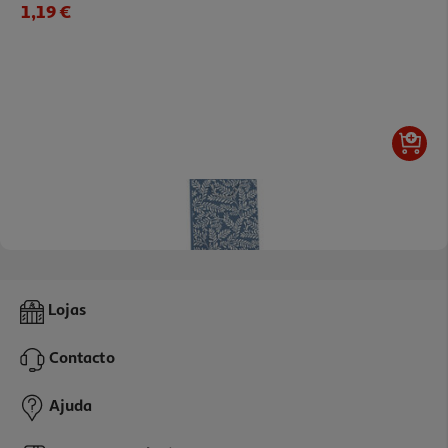
1,19 €
Saco Para Presente Auchan Tamanho L
Lojas
2.29 €/un
Contacto
2,29 €
Ajuda