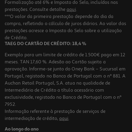
Formalização até 6% e Imposto do Selo, incluídos nas
prestações. Consulte detalhe
aqui
.
Saco Para Presente Auchan Tamanho Xs
***O valor da primeira prestação depende do dia da
compra, refletindo o cálculo de juros diários. Ao valor das
0.79 €/un
prestações acresce o Imposto do Selo sobre a utilização
0,79 €
de Crédito.
TAEG DO CARTÃO DE CRÉDITO: 18,4 %
Exemplo para um limite de crédito de 1.500€ pago em 12
meses. TAN 17,60 %. Adesão ao Cartão sujeita a
aprovação. Informe-se junto do Oney Bank – Sucursal em
Portugal, registado no Banco de Portugal com o nº 881. A
Auchan Retail Portugal, S.A. atua na qualidade de
Intermediário de Crédito a título acessório com
exclusividade, registado no Banco de Portugal com o nº
7952.
Informação referente à prestação de serviços de
intermediação de crédito,
aqui
.
Saco Para Presente Auchan Tamanho L Modelos Sortidos
Ao longo do ano
2.29 €/un