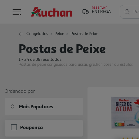
RESERVAR
ENTREGA
Pe
Congelados
Peixe
Postas de Peixe
Postas de Peixe
1 - 24 de 36 resultados
Postas de peixe congeladas para assar, grelhar, cozer ou estufar.
Ordenado por
Mais Populares
Poupança