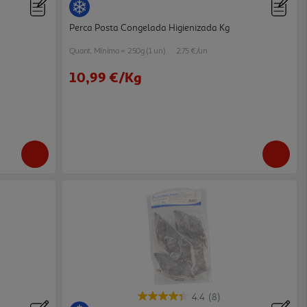
Perca Posta Congelada Higienizada Kg
Quant. Mínima = 250g (1 un)
2.75 €/un
10,99 €
/Kg
4.4
(8)