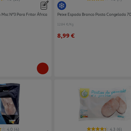
Msc Nº3 Para Fritar África
Peixe Espada Branco Posta Congelada 7
12.84 €/Kg
8,99 €
4.0
(4)
4.3
(6)