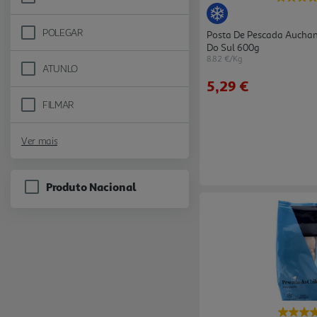
Refine by Marca: AUCHAN COLLECTION
POLEGAR
Posta De Pescada Auchan 
Refine by Marca: POLEGAR
Do Sul 600g
8.82 €/Kg
ATUNLO
Refine by Marca: ATUNLO
5,29 €
FILMAR
Refine by Marca: FILMAR
Ver mais
Produto Nacional