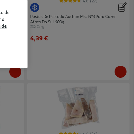
4.6
(27)
to de
ozer África
Postas De Pescada Auchan Msc Nº3 Para Cozer
r a
África Do Sul 600g
a de
7.32 €/Kg
4,39 €