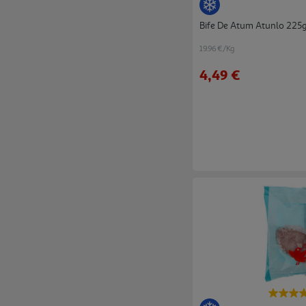
Bife De Atum Atunlo 225g
19.96 €/Kg
4,49 €