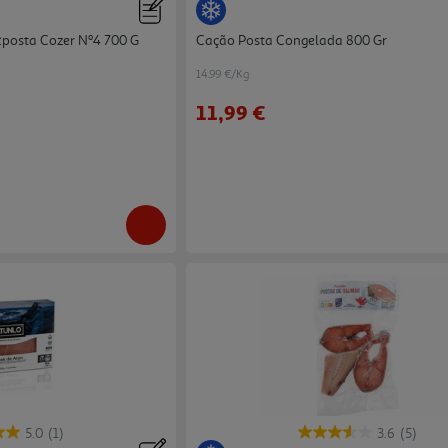
:posta Cozer Nº4 700 G
Cação Posta Congelada 800 Gr
14.99 €/Kg
11,99 €
5.0
(1)
3.6
(5)