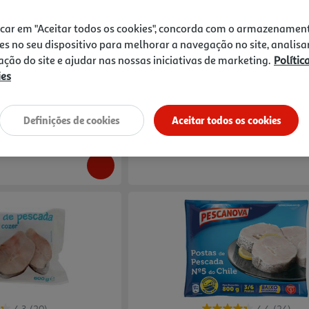
4.4
(18)
4.3
(35)
icar em "Aceitar todos os cookies", concorda com o armazenamen
tracongelados 400g
Posta De Pescada Auchan Msc Nº5 Para C
es no seu dispositivo para melhorar a navegação no site, analisa
Do Sul 600g
zação do site e ajudar nas nossas iniciativas de marketing.
Polític
9.98 €/Kg
ies
5,99 €
Definições de cookies
Aceitar todos os cookies