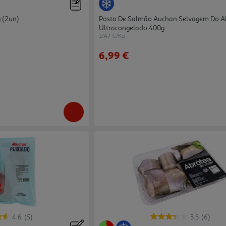
 (2un)
Posta De Salmão Auchan Selvagem Do A
Ultracongelado 400g
17.47 €/Kg
6,99 €
4.6
(5)
3.3
(6)