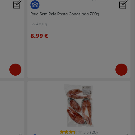
Raia Sem Pele Posta Congelada 700g
12.84 €/Kg
8,99 €
3.5
(20)