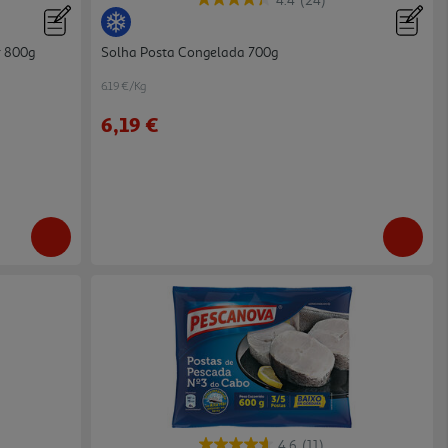
4.4
(24)
r 800g
Solha Posta Congelada 700g
6.19 €/Kg
6,19 €
4.6
(11)