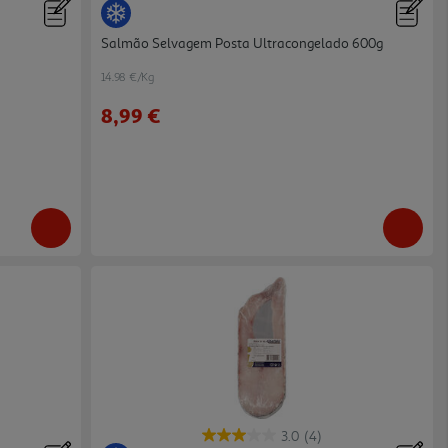
Salmão Selvagem Posta Ultracongelado 600g
14.98 €/Kg
8,99 €
3.0
(4)