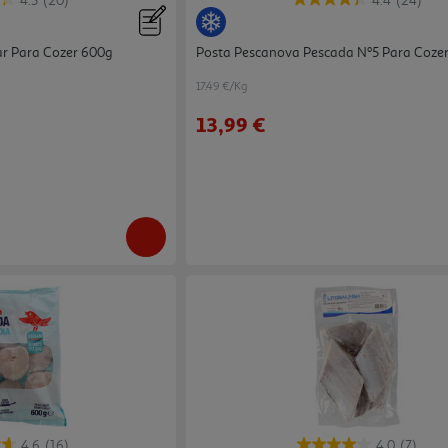
4.3
(20)
4.4
(24)
ar Para Cozer 600g
Posta Pescanova Pescada Nº5 Para Coze
17.49 €/Kg
13,99 €
4.6
(16)
4.0
(7)