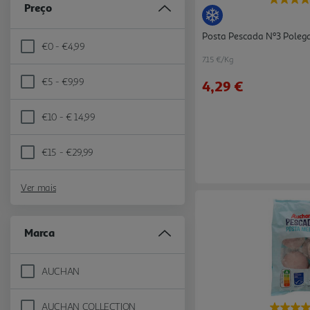
Preço
Posta Pescada Nº3 Poleg
€0 - €4,99
Refine by Preço: €0 - €4,99
7.15 €/Kg
€5 - €9,99
4,29 €
Refine by Preço: €5 - €9,99
€10 - € 14,99
Refine by Preço: €10 - € 14,99
€15 - €29,99
Refine by Preço: €15 - €29,99
Ver mais
Marca
AUCHAN
Refine by Marca: AUCHAN
AUCHAN COLLECTION