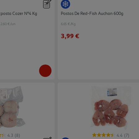
:posta Cozer Nº4 Kg
Postas De Red-Fish Auchan 600g
2.60 €/un
6.65 €/Kg
3,99 €
4.3
(8)
4.4
(7)