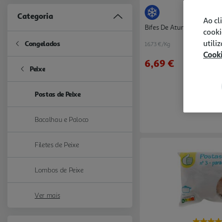
Categoria
Ao cl
Bifes De Atum Auchan Ul
cooki
utili
Congelados
16.73 €/Kg
Refine by Categoria: Congelados
Cook
6,69 €
Peixe
Refine by Categoria: Peixe
Postas de Peixe
selected Currently Refined by Categoria: Postas de Peixe
Bacalhau e Paloco
Refine by Categoria: Bacalhau e Paloco
Filetes de Peixe
Refine by Categoria: Filetes de Peixe
Lombos de Peixe
Refine by Categoria: Lombos de Peixe
Ver mais