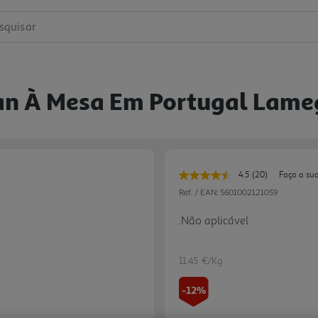
squisar
an À Mesa Em Portugal Lam
4.5
(20)
Faça a su
Leu
20
Ref. / EAN:
5601002121059
avaliações.
Link
.Não aplicável
para
a
mesma
página.
11.45 €/Kg
-12%