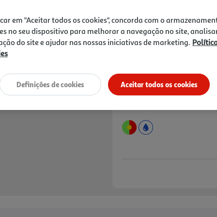
Price reduced from
to
2,59 €
2,29 €
icar em "Aceitar todos os cookies", concorda com o armazenamen
Promoção:
de 6/8/2026 a 12/8/2026
es no seu dispositivo para melhorar a navegação no site, analisa
zação do site e ajudar nas nossas iniciativas de marketing.
Polític
Notas de preparação
ies
Definições de cookies
Aceitar todos os cookies