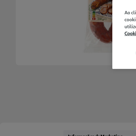
Ao cl
cooki
utili
Cook