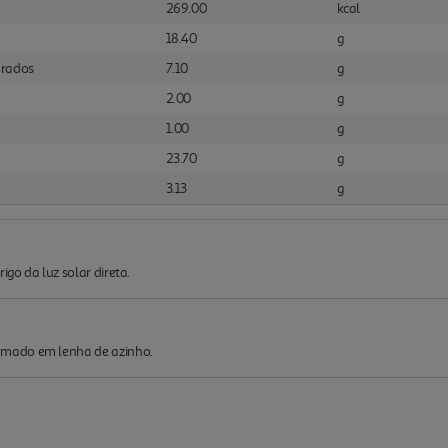
269.00
kcal
18.40
g
urados
7.10
g
2.00
g
1.00
g
23.70
g
3.13
g
igo da luz solar direta.
mado em lenha de azinho.