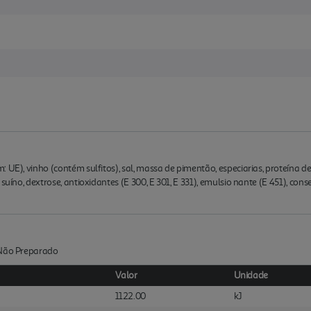
 UE), vinho (contém sulfitos), sal, massa de pimentão, especiarias, proteína de 
suíno, dextrose, antioxidantes (E 300, E 301, E 331), emulsio nante (E 451), cons
:Não Preparado
Valor
Unidade
1122.00
kJ