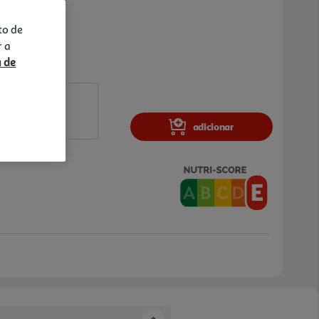
to de
r a
a de
adicionar