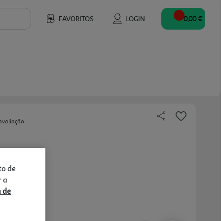
FAVORITOS
LOGIN
0,00 €
avaliação
.20 €/un
to de
r a
a de