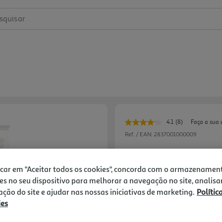
squisar
4.1
(8)
Faça a sua 
Leu
8
Ref. / EAN:
2837001000009
avaliações.
Link
Quant. Mínima = 200g (1 un)
1
para
a
icar em "Aceitar todos os cookies", concorda com o armazenamen
mesma
es no seu dispositivo para melhorar a navegação no site, analisa
página.
zação do site e ajudar nas nossas iniciativas de marketing.
Polític
5,99 €
ies
Notas de preparação