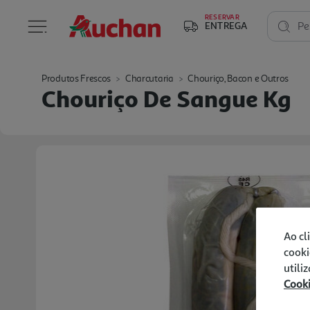
RESERVAR
ENTREGA
Pe
Produtos Frescos
Charcutaria
Chouriço, Bacon e Outros
Chouriço De Sangue Kg
Ao cl
cooki
utili
Cook