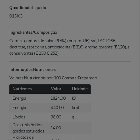
Quantidade Liquida
0.15 KG
Ingredientes/Composição
Carne e gordura de suíno (93%) (origem: UE), sal, LACTOSE,
dextrose, especiarias, antioxidante (E 316), aroma, corante (E 120), e
conservantes (E 250, E 252).
Informações Nutricionais
Valores Nutricionais por: 100 Gramas :Preparado
Nutrientes
Valor
Unidade
Energia
1824.00
kJ
Energia
440.00
kcal
Lípidos
38.00
g
Dos quais ácidos
14.00
gordos saturados
Hidratos de