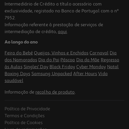
Intermediário de Crédito a título acessório com
exclusividade, registado no Banco de Portugal com o nº
7952.
Informação referente à prestação de serviços de
intermediação de crédito,
aqui
.
Ao longo do ano
Feira do Bebé
Queijos, Vinhos e Enchidos
Carnaval
Dia
dos Namorados
Dia do Pai
Páscoa
Dia da Mãe
Regresso
às Aulas
Singles' Day
Black Friday
Cyber Monday
Natal
Boxing Days
Samsung Unpacked
After Hours
Vida
saudável
Informação de
recolha de produto
.
Política de Privacidade
Termos e Condições
Política de Cookies