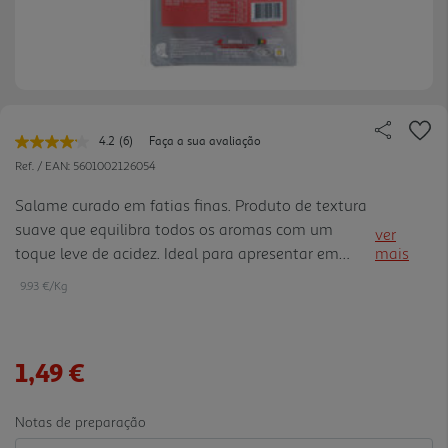
4.2
(6)
Faça a sua avaliação
Leu
6
Ref. / EAN:
5601002126054
avaliações.
Link
Salame curado em fatias finas. Produto de textura
para
suave que equilibra todos os aromas com um
a
ver
mesma
toque leve de acidez. Ideal para apresentar em
mais
página.
tábuas de frios e/ ou degustar em sanduíches e
9.93 €/Kg
refeições ligeiras.
1,49 €
Notas de preparação