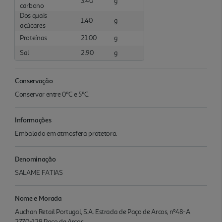
3.40
g
carbono
Dos quais
1.40
g
açúcares
Proteínas
21.00
g
Sal
2.90
g
Conservação
Conservar entre 0ºC e 5ºC.
Informações
Embalado em atmosfera protetora.
Denominação
SALAME FATIAS
Nome e Morada
Auchan Retail Portugal, S.A. Estrada de Paço de Arcos, nº48-A
2770-129 Paço de Arcos