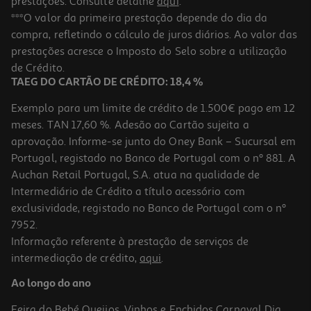
prestações. Consulte detalhe
aqui
.
***O valor da primeira prestação depende do dia da
compra, refletindo o cálculo de juros diários. Ao valor das
prestações acresce o Imposto do Selo sobre a utilização
de Crédito.
TAEG DO CARTÃO DE CRÉDITO: 18,4 %
Exemplo para um limite de crédito de 1.500€ pago em 12
meses. TAN 17,60 %. Adesão ao Cartão sujeita a
aprovação. Informe-se junto do Oney Bank – Sucursal em
Portugal, registado no Banco de Portugal com o nº 881. A
Auchan Retail Portugal, S.A. atua na qualidade de
Intermediário de Crédito a título acessório com
exclusividade, registado no Banco de Portugal com o nº
7952.
Informação referente à prestação de serviços de
intermediação de crédito,
aqui
.
Ao longo do ano
Feira do Bebé
Queijos, Vinhos e Enchidos
Carnaval
Dia