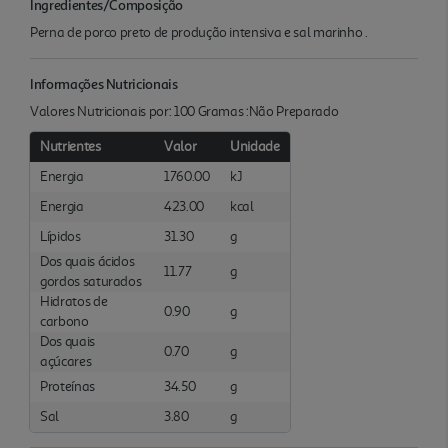
Ingredientes/Composição
Perna de porco preto de produção intensiva e sal marinho .
Informações Nutricionais
Valores Nutricionais por: 100 Gramas :Não Preparado
Nutrientes
Valor
Unidade
Energia
1760.00
kJ
Energia
423.00
kcal
Lípidos
31.30
g
Dos quais ácidos
11.77
g
gordos saturados
Hidratos de
0.90
g
carbono
Dos quais
0.70
g
açúcares
Proteínas
34.50
g
Sal
3.80
g