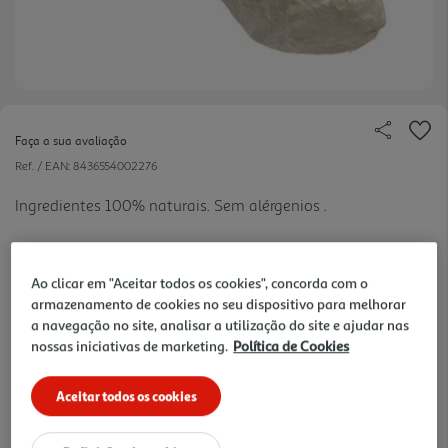
Faça a sua avaliação
Ref. / EAN:
8436554002276
Ingredientes 100% naturais. Sem alérgenios .
Ao clicar em "Aceitar todos os cookies", concorda com o
25.76 €/Kg
armazenamento de cookies no seu dispositivo para melhorar
a navegação no site, analisar a utilização do site e ajudar nas
nossas iniciativas de marketing.
Política de Cookies
219,00 €
Aceitar todos os cookies
Notas de preparação