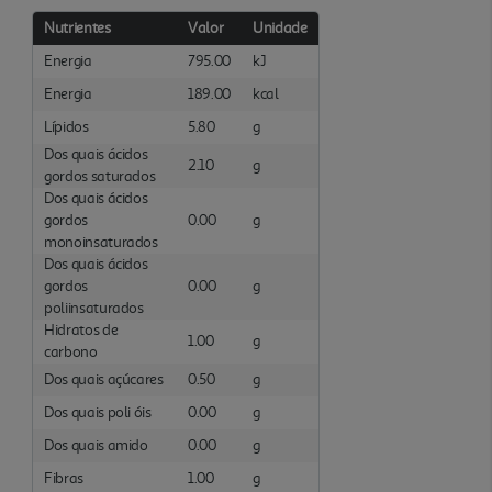
Nutrientes
Valor
Unidade
Energia
795.00
kJ
Energia
189.00
kcal
Lípidos
5.80
g
Dos quais ácidos
2.10
g
gordos saturados
Dos quais ácidos
gordos
0.00
g
monoinsaturados
Dos quais ácidos
gordos
0.00
g
poliinsaturados
Hidratos de
1.00
g
carbono
Dos quais açúcares
0.50
g
Dos quais poli óis
0.00
g
Dos quais amido
0.00
g
Fibras
1.00
g