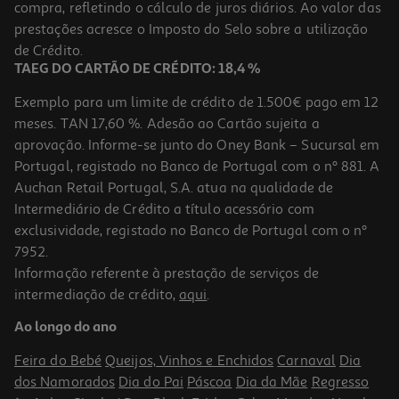
compra, refletindo o cálculo de juros diários. Ao valor das
prestações acresce o Imposto do Selo sobre a utilização
de Crédito.
TAEG DO CARTÃO DE CRÉDITO: 18,4 %
Exemplo para um limite de crédito de 1.500€ pago em 12
meses. TAN 17,60 %. Adesão ao Cartão sujeita a
aprovação. Informe-se junto do Oney Bank – Sucursal em
Portugal, registado no Banco de Portugal com o nº 881. A
Auchan Retail Portugal, S.A. atua na qualidade de
Intermediário de Crédito a título acessório com
exclusividade, registado no Banco de Portugal com o nº
7952.
Informação referente à prestação de serviços de
intermediação de crédito,
aqui
.
Ao longo do ano
Feira do Bebé
Queijos, Vinhos e Enchidos
Carnaval
Dia
dos Namorados
Dia do Pai
Páscoa
Dia da Mãe
Regresso