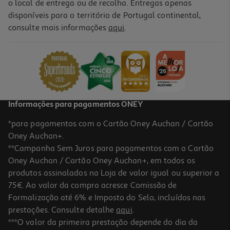
o local de entrega ou de recolha. Entregas apenas
disponíveis para o território de Portugal continental,
3.0
(1)
consulte mais informações
aqui
.
Presunto Enchidos De Lamego Naco 300 G
19.97 €/Kg
5,99 €
Informações para pagamentos ONEY
*para pagamentos com o Cartão Oney Auchan / Cartão
Oney Auchan+.
**Campanha Sem Juros para pagamentos com o Cartão
Oney Auchan / Cartão Oney Auchan+, em todos os
produtos assinalados na Loja de valor igual ou superior a
75€. Ao valor da compra acresce Comissão de
Formalização até 6% e Imposto do Selo, incluídos nas
prestações. Consulte detalhe
aqui
.
***O valor da primeira prestação depende do dia da