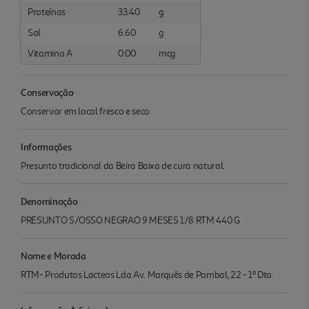
Proteínas
33.40
g
Sal
6.60
g
Vitamina A
0.00
mcg
Conservação
Conservar em local fresco e seco
Informações
Presunto tradicional da Beira Baixa de cura natural.
Denominação
PRESUNTO S/OSSO NEGRAO 9 MESES 1/8 RTM 440 G
Nome e Morada
RTM- Produtos Lacteos Lda Av. Marquês de Pombal, 22 - 1º Dto.