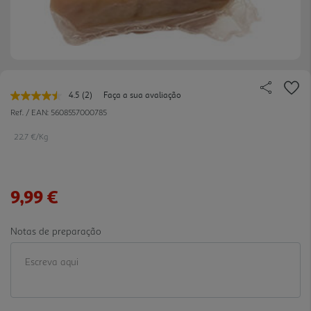
4.5
(2)
Faça a sua avaliação
Leu
2
Ref. / EAN:
5608557000785
avaliações.
Link
22.7 €/Kg
para
a
mesma
página.
9,99 €
Notas de preparação