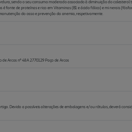
rdura, sendo o seu consumo moderado associado à diminuição do colesterol tot
 é fonte de proteínas e rico em Vitaminas (B1 e ácido fólico) e mi nerais (fósfo
 manutenção do osso e prevenção da anemia, respetivamente.
o de Arcos nº 48A 2770129 Paço de Arcos
rtigo. Devido a possíveis alterações de embalagens e/ou rótulos, deverá cons