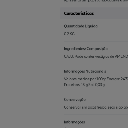
Apresenta um papel antioxidante e ant
Características
Quantidade Liquida
0.2 KG
Ingredientes/Composição
CAJU. Pode conter vestígios de AME
Informações Nutricionais
Valores médios por 100g : Energia: 2472k
Proteinas: 18 g Sal: 0,03 g
Conservação
Conservar em local fresco, seco e ao a
Informações