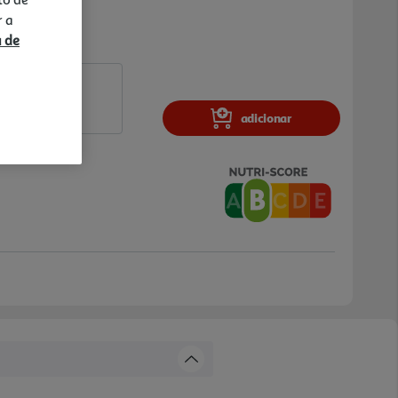
r a
a de
adicionar