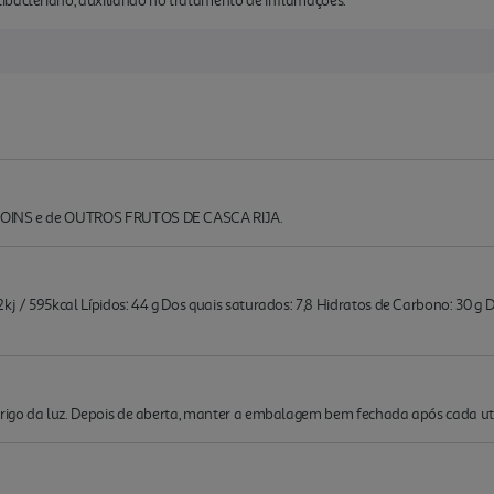
ibacteriano, auxiliando no tratamento de inflamações.
NDOINS e de OUTROS FRUTOS DE CASCA RIJA.
j / 595kcal Lípidos: 44 g Dos quais saturados: 7,8 Hidratos de Carbono: 30 g Dos
brigo da luz. Depois de aberta, manter a embalagem bem fechada após cada uti