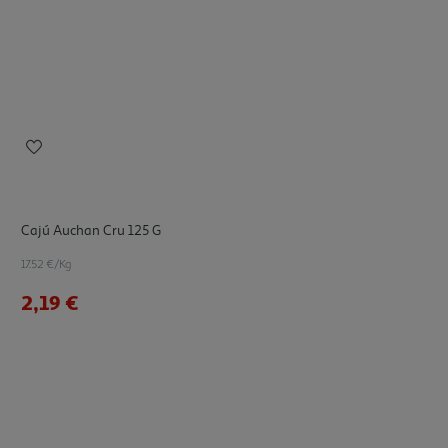
Cajú Auchan Cru 125 G
17.52 €/Kg
2,19 €