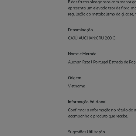
É dos frutos oleaginosos com menor go
apresenta um elevado teor de fibra, mas
regulação do metabolismo da glicose,
Denominação
CAJÚ AUCHAN:CRU 200 G
Nome e Morada
Auchan Retail Portugal Estrada de Paç
Origem
Vietname
Informação Adicional
Confirmar a informação no rótulo do a
acompanha o produto que recebe.
Sugestões Utilização