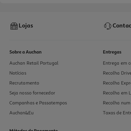
Lojas
Contac
Sobre a Auchan
Entregas
Auchan Retail Portugal
Entrega em c
Cajú De Moçambique Mozanuts Crú 200 G
Notícias
Recolha Driv
19.95 €/Kg
Recrutamento
Recolha Expr
3,99 €
Seja nosso fornecedor
Recolha em L
Campanhas e Passatempos
Recolha num 
Auchan&Eu
Taxas de Ent