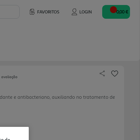
FAVORITOS
LOGIN
0,00 €
 avaliação
dante e antibacteriano, auxiliando no tratamento de
to de