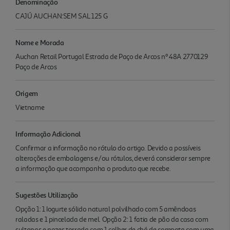
Denominação
CAJÚ AUCHAN:SEM SAL 125 G
Nome e Morada
Auchan Retail Portugal Estrada de Paço de Arcos nº 48A 2770129
Paço de Arcos
Origem
Vietname
Informação Adicional
Confirmar a informação no rótulo do artigo. Devido a possíveis
alterações de embalagens e/ou rótulos, deverá considerar sempre
a informação que acompanha o produto que recebe.
Sugestões Utilização
Opção 1: 1 Iogurte sólido natural polvilhado com 5 amêndoas
raladas e 1 pincelada de mel. Opção 2: 1 fatia de pão da casa com
sultanas e nozes torrada com 1 colher de chá de compota com uma