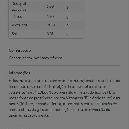
Dos quais
5.30
g
açúcares
Fibras
5.30
g
Proteínas
20.00
g
Sal
0.01
g
Conservação
Conservar em local seco e fresco.
Informações
É dos frutos oleaginosos com menor gordura, sendo o seu consumo
moderado associado à diminuição do colesterol total e do
colesterol "mau" (LDLc). Não apresenta um elevado teor de fibra,
mas é fonte de proteínas e rico em Vitaminas (B1 e ácido fólico) e mi
nerais (fósforo, magnésio, ferro), importantes para a regulação do
metabolismo da glicose, manutenção do osso e prevenção da
anemia, respetivamente.