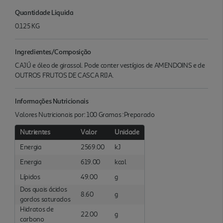
Quantidade Liquida
0.125 KG
Ingredientes/Composição
CAJÚ e óleo de girassol. Pode conter vestígios de AMENDOINS e de
OUTROS FRUTOS DE CASCA RIJA.
Informações Nutricionais
Valores Nutricionais por: 100 Gramas :Preparado
Nutrientes
Valor
Unidade
Energia
2569.00
kJ
Energia
619.00
kcal
Lípidos
49.00
g
Dos quais ácidos
8.60
g
gordos saturados
Hidratos de
22.00
g
carbono