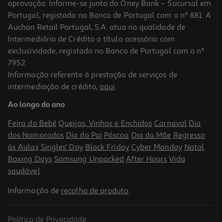
aprovação. Informe-se junto do Oney Bank – Sucursal em
Portugal, registado no Banco de Portugal com o nº 881. A
Auchan Retail Portugal, S.A. atua na qualidade de
Intermediário de Crédito a título acessório com
exclusividade, registado no Banco de Portugal com o nº
7952.
Informação referente à prestação de serviços de
intermediação de crédito,
aqui
.
Ao longo do ano
Feira do Bebé
Queijos, Vinhos e Enchidos
Carnaval
Dia
dos Namorados
Dia do Pai
Páscoa
Dia da Mãe
Regresso
às Aulas
Singles' Day
Black Friday
Cyber Monday
Natal
Boxing Days
Samsung Unpacked
After Hours
Vida
saudável
Informação de
recolha de produto
.
Política de Privacidade