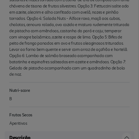
chávena de tisana de frutos silvestres. Opção 3: Fettuccini salte ado
em azeite, alecrim e alho confitado com avelã, nozes e pinhão
torrados. Opção 4: Salada Nuts - Alface roxa, maçã aos cubos,
chalotas, cenoura ralada, ovo cozido e mistura rudemente triturada
de pistacho com amêndoas, castanha do pará e caju; temperar
com vinagre balsâmico, azeite e raspa de lima. Opção 5: Bifes de
peito de frango panados em ovo e frutos oleaginosos triturados.
Levar ao forno bem quente e servir com arroz de açafrão e hortelã.
Opção 6: Lombo de salmão braseado acompanhado com
batatinha e espinafres salteados em azeite e amêndoas. Opção 7:
Gelado de pistacho acompanhado com um quadradinho de bolo
de noz.
Nutri-score
B
Frutos Secos
Aperitivos
Descrição