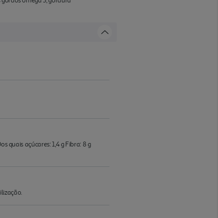
s gordos ómega 3, gordura
s quais açúcares: 1,4 g Fibra: 8 g
lização.