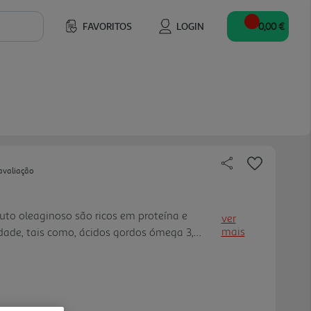
FAVORITOS
LOGIN
0,00 €
avaliação
uto oleaginoso são ricos em proteína e
ver
mais
dade, tais como, ácidos gordos ómega 3,
polinsaturada