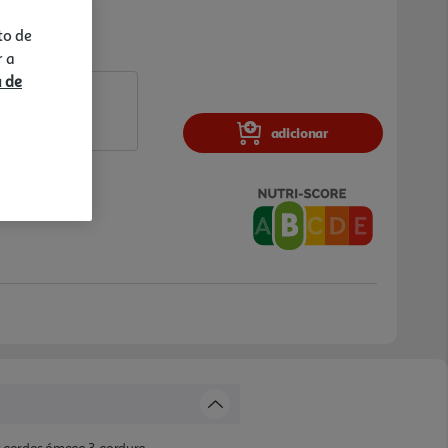
to de
r a
a de
adicionar