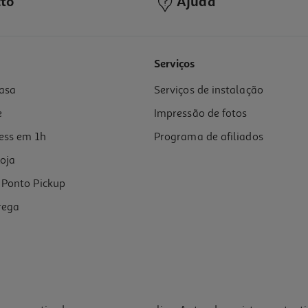
to
Ajuda
4.8
(13)
Serviços
asa
Serviços de instalação
g
e
Impressão de fotos
ess em 1h
Programa de afiliados
oja
Ponto Pickup
rega