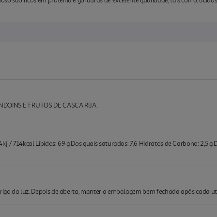
so são ricos em proteína e gorduras de excelente qualidade, tais como, ácido
MENDOINS E FRUTOS DE CASCA RIJA.
j / 714kcal Lípidos: 69 g Dos quais saturados: 7,6 Hidratos de Carbono: 2,5 g Do
brigo da luz. Depois de aberta, manter a embalagem bem fechada após cada uti