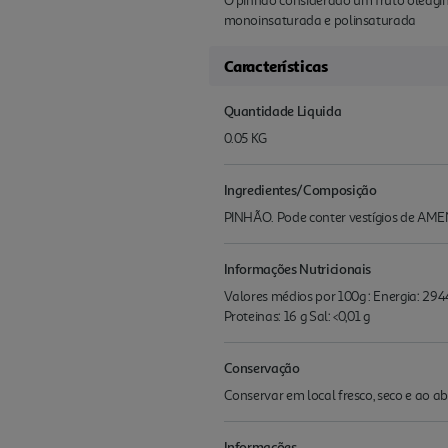
O pinhão considerado um fruto oleagino
monoinsaturada e polinsaturada
Características
Quantidade Liquida
0.05 KG
Ingredientes/Composição
PINHÃO. Pode conter vestígios de A
Informações Nutricionais
Valores médios por 100g : Energia: 2944k
Proteinas: 16 g Sal: <0,01 g
Conservação
Conservar em local fresco, seco e ao a
Informações