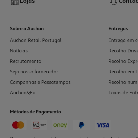
Lojas
Contac
Sobre a Auchan
Entregas
Auchan Retail Portugal
Entrega em c
Miolo De Pinhão Português Auchan Collection Cultivamos O Bom 100
Notícias
Recolha Driv
119.9 €/Kg
Recrutamento
Recolha Expr
11,99 €
Seja nosso fornecedor
Recolha em L
Campanhas e Passatempos
Recolha num 
Auchan&Eu
Taxas de Ent
Métodos de Pagamento