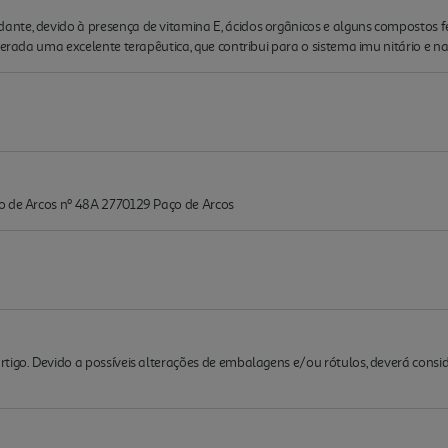
nte, devido à presença de vitamina E, ácidos orgânicos e alguns compostos f
derada uma excelente terapêutica, que contribui para o sistema imu nitário e n
o de Arcos nº 48A 2770129 Paço de Arcos
rtigo. Devido a possíveis alterações de embalagens e/ou rótulos, deverá cons