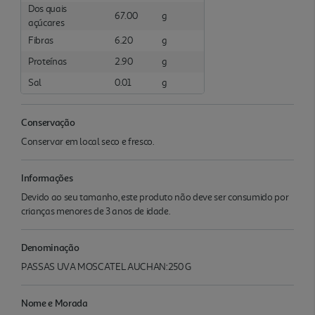
Dos quais
67.00
g
açúcares
Fibras
6.20
g
Proteínas
2.90
g
Sal
0.01
g
Conservação
Conservar em local seco e fresco.
Informações
Devido ao seu tamanho, este produto não deve ser consumido por
crianças menores de 3 anos de idade.
Denominação
PASSAS UVA MOSCATEL AUCHAN:250 G
Nome e Morada