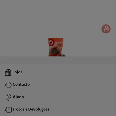
4.5
(8)
Mistura Passas Uvas Auchan 200 G
Lojas
14.45 €/Kg
Contacto
2,89 €
Ajuda
Trocas e Devoluções