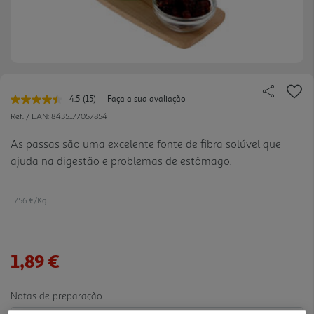
4.5
(15)
Faça a sua avaliação
Leu
15
Ref. / EAN:
8435177057854
avaliações.
Link
As passas são uma excelente fonte de fibra solúvel que
para
ajuda na digestão e problemas de estômago.
a
mesma
página.
7.56 €/Kg
1,89 €
Notas de preparação