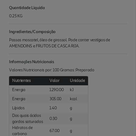
Quantidade Liquida
0.25 KG
Ingredientes/Composição
Passas moscatel, óleo de girassol. Pode conter vestígios de
AMENDOINS e FRUTOS DE CASCA RIJA.
Informações Nutricionais
Valores Nutricionais por: 100 Gramas :Preparado
Nutrientes
Valor
Unidade
Energia
1290.00
kJ
Energia
305.00
kcal
Lípidos
1.40
g
Dos quais ácidos
0.30
g
gordos saturados
Hidratos de
67.00
g
carbono