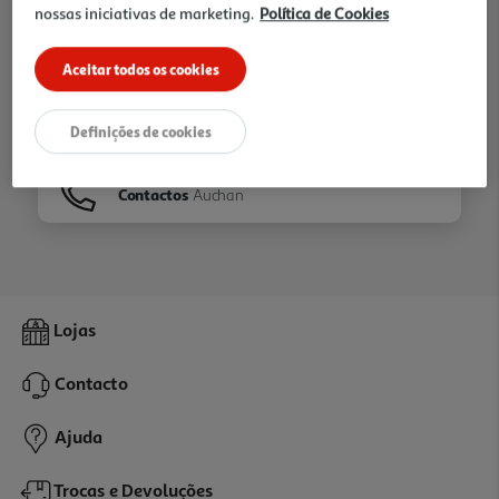
nossas iniciativas de marketing.
Política de Cookies
Ir para
Homepage
Aceitar todos os cookies
Veja os nossos
Folhetos
Definições de cookies
Contactos
Auchan
Lojas
Contacto
Ajuda
Trocas e Devoluções