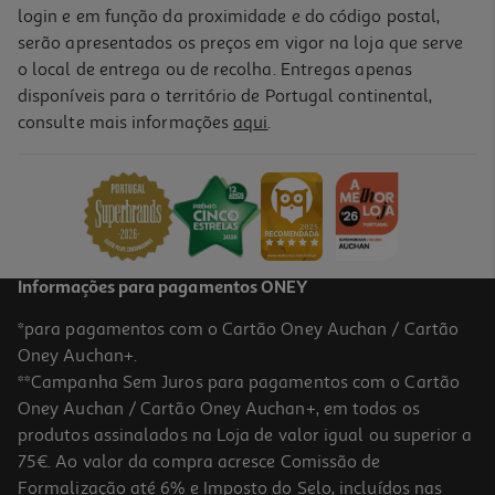
login e em função da proximidade e do código postal,
serão apresentados os preços em vigor na loja que serve
o local de entrega ou de recolha. Entregas apenas
disponíveis para o território de Portugal continental,
consulte mais informações
aqui
.
Informações para pagamentos ONEY
*para pagamentos com o Cartão Oney Auchan / Cartão
Oney Auchan+.
**Campanha Sem Juros para pagamentos com o Cartão
Oney Auchan / Cartão Oney Auchan+, em todos os
produtos assinalados na Loja de valor igual ou superior a
75€. Ao valor da compra acresce Comissão de
Formalização até 6% e Imposto do Selo, incluídos nas