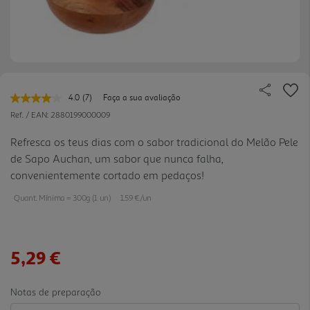
4.0
(7)
Faça a sua avaliação
Leu
7
Ref. / EAN:
2880199000009
avaliações.
Link
Refresca os teus dias com o sabor tradicional do Melão Pele
para
de Sapo Auchan, um sabor que nunca falha,
a
mesma
convenientemente cortado em pedaços!
página.
Quant. Mínima = 300g (1 un)
1.59 €/un
5,29 €
Notas de preparação