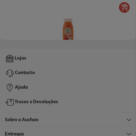
Sumo Maçã Cenoura Auchan Cultivamos O Bom 250ml
Lojas
4.36 €/Lt
Contacto
1,09 €
+0,10 € Depósito
Ajuda
Trocas e Devoluções
Sobre a Auchan
Entregas