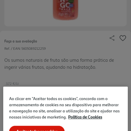
Faça a sua avaliação
Ref. / EAN:
5605089212259
Os sumos naturais de fruta são uma forma prática de
ingerir várias frutas, ajudando na hidratação.
3.72 €/Lt
Ao clicar em "Aceitar todos os cookies", concorda com o
armazenamento de cookies no seu dispositivo para melhorar
2,79 €
a navegação no site, analisar a utilização do site e ajudar nas
+0,10 € Depósito
nossas iniciativas de marketing.
Política de Cookies
Notas de preparação