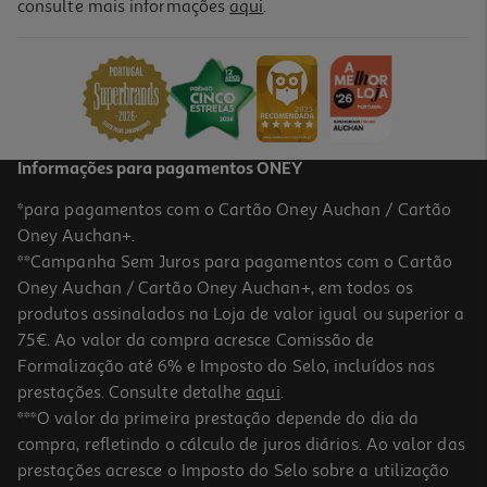
consulte mais informações
aqui
.
Sumo Maçã Laranja Auchan Cultivamos O Bom 250ml
4.36 €/Lt
1,09 €
+0,10 € Depósito
Informações para pagamentos ONEY
*para pagamentos com o Cartão Oney Auchan / Cartão
Oney Auchan+.
**Campanha Sem Juros para pagamentos com o Cartão
Oney Auchan / Cartão Oney Auchan+, em todos os
produtos assinalados na Loja de valor igual ou superior a
75€. Ao valor da compra acresce Comissão de
Formalização até 6% e Imposto do Selo, incluídos nas
prestações. Consulte detalhe
aqui
.
Sumo Maçã Pera Copa (sdr) 750 Ml
***O valor da primeira prestação depende do dia da
compra, refletindo o cálculo de juros diários. Ao valor das
3.32 €/Lt
prestações acresce o Imposto do Selo sobre a utilização
2,49 €