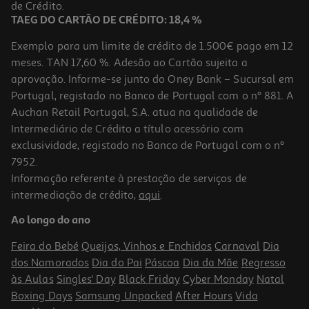
de Crédito.
+0,10 € Depósito
TAEG DO CARTÃO DE CRÉDITO: 18,4 %
Exemplo para um limite de crédito de 1.500€ pago em 12
meses. TAN 17,60 %. Adesão ao Cartão sujeita a
aprovação. Informe-se junto do Oney Bank – Sucursal em
Portugal, registado no Banco de Portugal com o nº 881. A
Auchan Retail Portugal, S.A. atua na qualidade de
Intermediário de Crédito a título acessório com
exclusividade, registado no Banco de Portugal com o nº
7952.
Informação referente à prestação de serviços de
intermediação de crédito,
aqui
.
Sumo Maçã Ananás Copa (sdr) 750 Ml
Ao longo do ano
3.99 €/Lt
Feira do Bebé
Queijos, Vinhos e Enchidos
Carnaval
Dia
2,99 €
dos Namorados
Dia do Pai
Páscoa
Dia da Mãe
Regresso
+0,10 € Depósito
às Aulas
Singles' Day
Black Friday
Cyber Monday
Natal
Boxing Days
Samsung Unpacked
After Hours
Vida