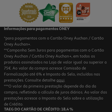
10.82 €/Kg
1,19 €
Informações para pagamentos ONEY
*para pagamentos com o Cartão Oney Auchan / Cartão
Oney Auchan+.
**Campanha Sem Juros para pagamentos com o Cartão
Oney Auchan / Cartão Oney Auchan+, em todos os
produtos assinalados na Loja de valor igual ou superior a
75€. Ao valor da compra acresce Comissão de
Formalização até 6% e Imposto do Selo, incluídos nas
prestações. Consulte detalhe
aqui
.
4.4
(17)
Empada De Galinha 85g
***O valor da primeira prestação depende do dia da
compra, refletindo o cálculo de juros diários. Ao valor das
0.99 €/un
prestações acresce o Imposto do Selo sobre a utilização
0,99 €
de Crédito.
TAEG DO CARTÃO DE CRÉDITO: 18,4 %