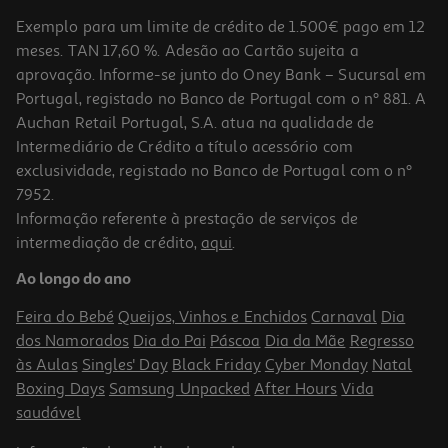
Exemplo para um limite de crédito de 1.500€ pago em 12
meses. TAN 17,60 %. Adesão ao Cartão sujeita a
aprovação. Informe-se junto do Oney Bank – Sucursal em
Portugal, registado no Banco de Portugal com o nº 881. A
Auchan Retail Portugal, S.A. atua na qualidade de
Intermediário de Crédito a título acessório com
exclusividade, registado no Banco de Portugal com o nº
7952.
Informação referente à prestação de serviços de
intermediação de crédito,
aqui
.
Ao longo do ano
Feira do Bebé
Queijos, Vinhos e Enchidos
Carnaval
Dia
dos Namorados
Dia do Pai
Páscoa
Dia da Mãe
Regresso
às Aulas
Singles' Day
Black Friday
Cyber Monday
Natal
Boxing Days
Samsung Unpacked
After Hours
Vida
saudável