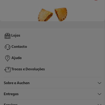
Empada Meia Lua De Vitela 125g
Lojas
1 €/un
Contacto
1,00 €
Ajuda
Trocas e Devoluções
Sobre a Auchan
Entregas