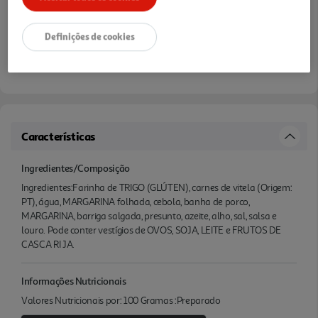
Definições de cookies
Características
Ingredientes/Composição
Ingredientes:Farinha de TRIGO (GLÚTEN), carnes de vitela (Origem:
PT), água, MARGARINA folhada, cebola, banha de porco,
MARGARINA, barriga salgada, presunto, azeite, alho, sal, salsa e
louro. Pode conter vestígios de OVOS, SOJA, LEITE e FRUTOS DE
CASCA RI JA.
Informações Nutricionais
Valores Nutricionais por: 100 Gramas :Preparado