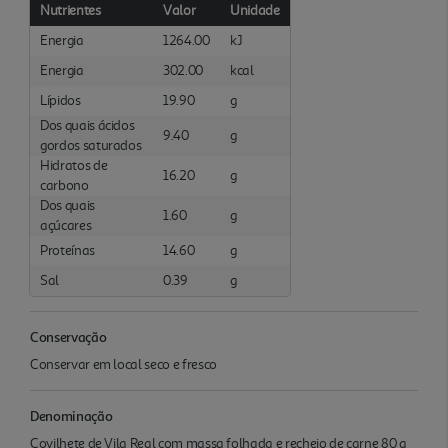
Nutrientes
Valor
Unidade
Energia
1264.00
kJ
Energia
302.00
kcal
Lípidos
19.90
g
Dos quais ácidos
9.40
g
gordos saturados
Hidratos de
16.20
g
carbono
Dos quais
1.60
g
açúcares
Proteínas
14.60
g
Sal
0.39
g
Conservação
Conservar em local seco e fresco
Denominação
Covilhete de Vila Real com massa folhada e recheio de carne 80 g