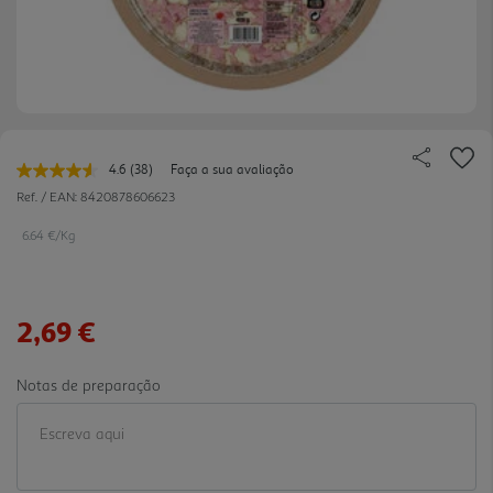
4.6
(38)
Faça a sua avaliação
Leu
38
Ref. / EAN:
8420878606623
avaliações.
Link
6.64 €/Kg
para
a
mesma
página.
2,69 €
Notas de preparação