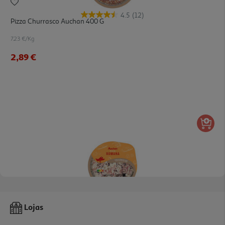
4.5
(12)
Pizza Churrasco Auchan 400 G
7.23 €/Kg
2,89 €
4.8
(19)
Pizza Romana Auchan 410 G
Lojas
6.56 €/Kg