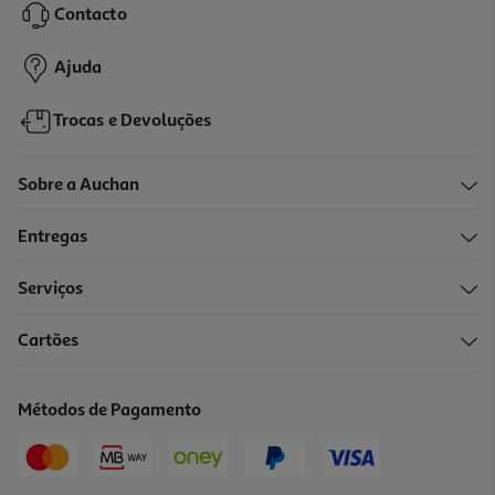
Contacto
2,69 €
Ajuda
Trocas e Devoluções
Sobre a Auchan
Entregas
Serviços
4.6
(15)
Cartões
Pizza Carbonara Auchan 400 G
7.23 €/Kg
Métodos de Pagamento
2,89 €