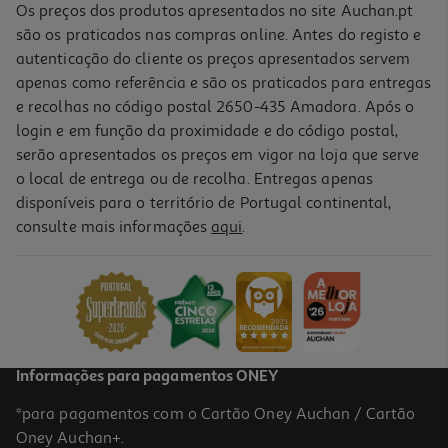
Os preços dos produtos apresentados no site Auchan.pt
são os praticados nas compras online. Antes do registo e
autenticação do cliente os preços apresentados servem
apenas como referência e são os praticados para entregas
e recolhas no código postal 2650-435 Amadora. Após o
login e em função da proximidade e do código postal,
serão apresentados os preços em vigor na loja que serve
o local de entrega ou de recolha. Entregas apenas
disponíveis para o território de Portugal continental,
4.2
(12)
consulte mais informações
aqui
.
Pizza Frango E Pimentos Auchan 410 G
7.05 €/Kg
2,89 €
Informações para pagamentos ONEY
*para pagamentos com o Cartão Oney Auchan / Cartão
Oney Auchan+.