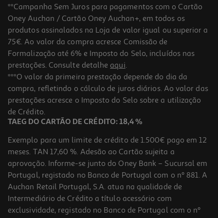
**Campanha Sem Juros para pagamentos com o Cartão
Oney Auchan / Cartão Oney Auchan+, em todos os
produtos assinalados na Loja de valor igual ou superior a
75€. Ao valor da compra acresce Comissão de
Formalização até 6% e Imposto do Selo, incluídos nas
prestações. Consulte detalhe
aqui
.
4.8
(11)
Pizzas 4 Queijos Auchan 400 G
***O valor da primeira prestação depende do dia da
compra, refletindo o cálculo de juros diários. Ao valor das
7.23 €/Kg
prestações acresce o Imposto do Selo sobre a utilização
2,89 €
de Crédito.
TAEG DO CARTÃO DE CRÉDITO: 18,4 %
Exemplo para um limite de crédito de 1.500€ pago em 12
meses. TAN 17,60 %. Adesão ao Cartão sujeita a
aprovação. Informe-se junto do Oney Bank – Sucursal em
Portugal, registado no Banco de Portugal com o nº 881. A
Auchan Retail Portugal, S.A. atua na qualidade de
Intermediário de Crédito a título acessório com
exclusividade, registado no Banco de Portugal com o nº