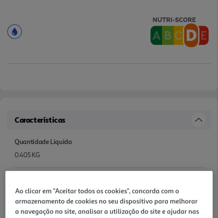
Características
Quantidade Liquida
0.405 KG
Ingredientes/Composição
Ao clicar em "Aceitar todos os cookies", concorda com o
Ingredientes: Guarnição: QUEIJO Mozzarella (22 %) [LEITE
armazenamento de cookies no seu dispositivo para melhorar
pasteurizado, sal, fermentos lácticos, coalho e antioxidante (E330)],
a navegação no site, analisar a utilização do site e ajudar nas
fiambre da perna extra (20 %) [perna de suíno, água, gelificante