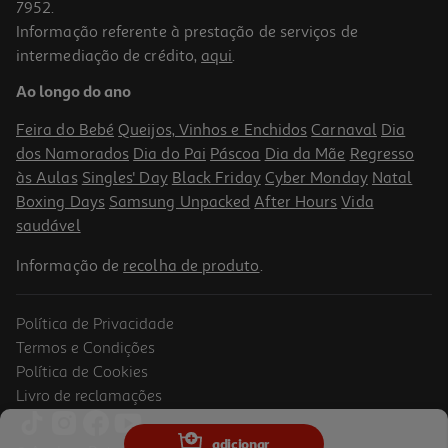
7952.
Informação referente à prestação de serviços de
4.2
(6)
intermediação de crédito,
aqui
.
Pizza De Atum E Bacon Auchan 400 G
Ao longo do ano
6.98 €/Kg
Feira do Bebé
Queijos, Vinhos e Enchidos
Carnaval
Dia
2,79 €
dos Namorados
Dia do Pai
Páscoa
Dia da Mãe
Regresso
às Aulas
Singles' Day
Black Friday
Cyber Monday
Natal
Boxing Days
Samsung Unpacked
After Hours
Vida
saudável
Informação de
recolha de produto
.
Política de Privacidade
Termos e Condições
Política de Cookies
Livro de reclamações
3.8
(5)
Pizza De Fiambre E Queijo Campofrio 360g
adicionar