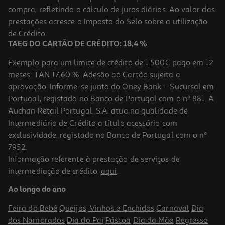
compra, refletindo o cálculo de juros diários. Ao valor das
prestações acresce o Imposto do Selo sobre a utilização
de Crédito.
TAEG DO CARTÃO DE CRÉDITO: 18,4 %
Exemplo para um limite de crédito de 1.500€ pago em 12
meses. TAN 17,60 %. Adesão ao Cartão sujeita a
aprovação. Informe-se junto do Oney Bank – Sucursal em
Portugal, registado no Banco de Portugal com o nº 881. A
Auchan Retail Portugal, S.A. atua na qualidade de
Intermediário de Crédito a título acessório com
exclusividade, registado no Banco de Portugal com o nº
7952.
Informação referente à prestação de serviços de
intermediação de crédito,
aqui
.
Ao longo do ano
Feira do Bebé
Queijos, Vinhos e Enchidos
Carnaval
Dia
dos Namorados
Dia do Pai
Páscoa
Dia da Mãe
Regresso