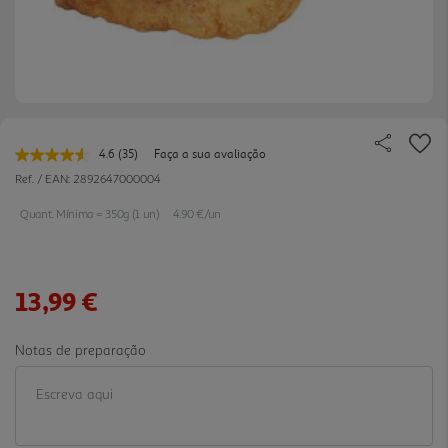
4.6
(35)
Faça a sua avaliação
Leu
35
Ref. / EAN:
2892647000004
avaliações.
Link
Quant. Mínima = 350g (1 un)
4.90 €/un
para
a
mesma
página.
13,99 €
Notas de preparação