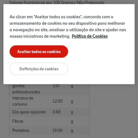
Valores Nutricionais por: 100 Gramas :Não Preparado
Nutrientes
Valor
Unidade
Ao clicar em "Aceitar todos os cookies", concorda com o
Energia
793.00
kJ
armazenamento de cookies no seu dispositivo para melhorar
a navegação no site, analisar a utilização do site e ajudar nas
Energia
188.00
kcal
nossas iniciativas de marketing.
Política de Cookies
Lípidos
6.57
g
Dos quais ácidos
Aceitar todos os cookies
1.22
gordos saturados
Dos quais ácidos
gordos
1.52
g
Definições de cookies
monoinsaturados
Dos quais ácidos
gordos
3.37
g
poliinsaturados
Hidratos de
12.00
g
carbono
Dos quais açúcares
0.88
g
Fibras
g
Proteínas
19.00
g