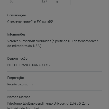
Sal
1.27
g
Conservação
Conservar entre 0° e 5°C ou +65º
Informações
Valores nutricionais calculados (a partir das FT de fornecedores e
de indicadores do INSA.)
Denominação
BIFE DE FRANGO PANADO KG
Preparação
Pronto a consumir
Nome e Morada
Fritoforno, LdaEmpreendimento Urbiportral Ed.4 e 5; Zona
Industrial da Abrunheira;