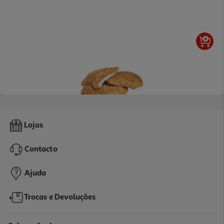
4.6
(5)
Panado De Porco Kg
Lojas
4.90 €/un
Contacto
13,99 €
/Kg
Ajuda
Trocas e Devoluções