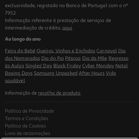
exclusividade, registado no Banco de Portugal com o nº
7952.
Informação referente à prestação de serviços de
intermediação de crédito,
aqui
.
Ao longo do ano
Feira do Bebé
Queijos, Vinhos e Enchidos
Carnaval
Dia
dos Namorados
Dia do Pai
Páscoa
Dia da Mãe
Regresso
às Aulas
Singles' Day
Black Friday
Cyber Monday
Natal
Boxing Days
Samsung Unpacked
After Hours
Vida
saudável
Informação de
recolha de produto
.
Política de Privacidade
Termos e Condições
Política de Cookies
Livro de reclamações