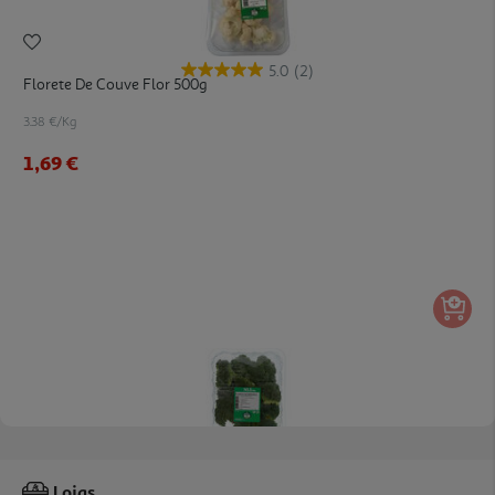
5.0
(2)
Florete De Couve Flor 500g
3.38 €/Kg
1,69 €
4.6
(30)
Florete De Brócolo 500 G
Lojas