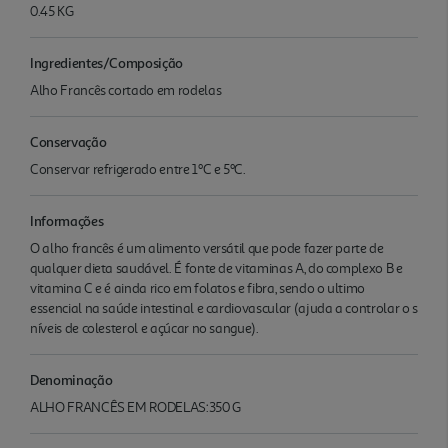
0.45 KG
Ingredientes/Composição
Alho Francês cortado em rodelas
Conservação
Conservar refrigerado entre 1ºC e 5ºC.
Informações
O alho francês é um alimento versátil que pode fazer parte de
qualquer dieta saudável. É fonte de vitaminas A, do complexo B e
vitamina C e é ainda rico em folatos e fibra, sendo o ultimo
essencial na saúde intestinal e cardiovascular (ajuda a controlar o s
níveis de colesterol e açúcar no sangue).
Denominação
ALHO FRANCÊS EM RODELAS:350 G