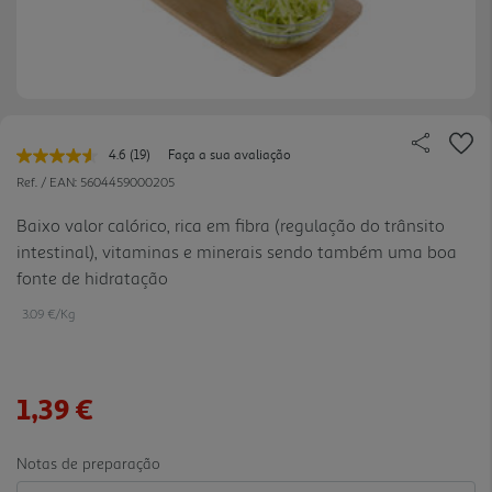
4.6
(19)
Faça a sua avaliação
Leu
19
Ref. / EAN:
5604459000205
avaliações.
Link
Baixo valor calórico, rica em fibra (regulação do trânsito
para
intestinal), vitaminas e minerais sendo também uma boa
a
mesma
fonte de hidratação
página.
3.09 €/Kg
1,39 €
Notas de preparação