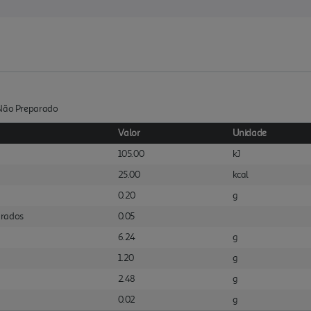
:Não Preparado
Valor
Unidade
105.00
kJ
25.00
kcal
0.20
g
urados
0.05
6.24
g
1.20
g
2.48
g
0.02
g