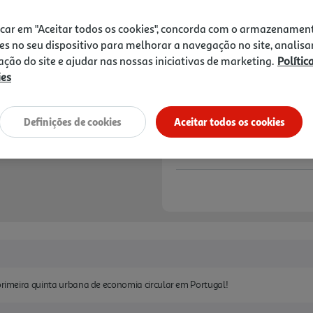
22,99 €
icar em "Aceitar todos os cookies", concorda com o armazenamen
Notas de preparação
es no seu dispositivo para melhorar a navegação no site, analisa
zação do site e ajudar nas nossas iniciativas de marketing.
Polític
ies
Definições de cookies
Aceitar todos os cookies
 primeira quinta urbana de economia circular em Portugal!