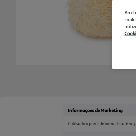
Ao cl
cooki
utili
Cook
Informações de Marketing
Cultivado a partir de borra de café na