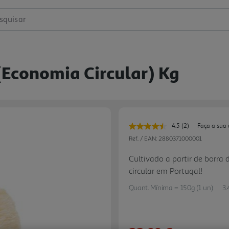
squisar
economia Circular) Kg
4.5
(2)
Faça a sua 
Leu
2
Ref. / EAN:
2880371000001
avaliações.
Link
Cultivado a partir de borra
para
circular em Portugal!
a
mesma
página.
Quant. Mínima = 150g (1 un)
3.