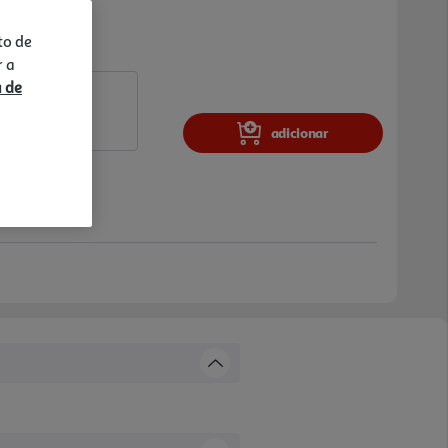
to de
r a
a de
adicionar