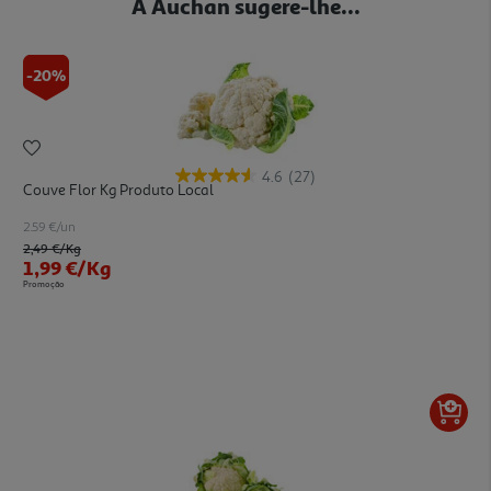
A Auchan sugere-lhe...
-20%
4.6
(27)
Couve Flor Kg Produto Local
2.59 €/un
Price reduced from
to
2,49 €
/Kg
1,99 €
/Kg
Promoção