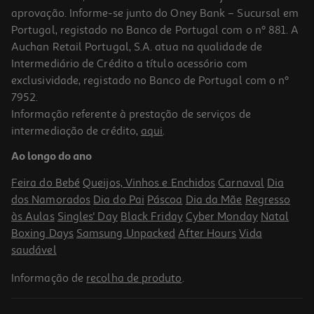
aprovação. Informe-se junto do Oney Bank – Sucursal em
Portugal, registado no Banco de Portugal com o nº 881. A
Auchan Retail Portugal, S.A. atua na qualidade de
Intermediário de Crédito a título acessório com
exclusividade, registado no Banco de Portugal com o nº
7952.
Informação referente à prestação de serviços de
intermediação de crédito,
aqui
.
Ao longo do ano
Feira do Bebé
Queijos, Vinhos e Enchidos
Carnaval
Dia
dos Namorados
Dia do Pai
Páscoa
Dia da Mãe
Regresso
às Aulas
Singles' Day
Black Friday
Cyber Monday
Natal
Boxing Days
Samsung Unpacked
After Hours
Vida
saudável
Informação de
recolha de produto
.