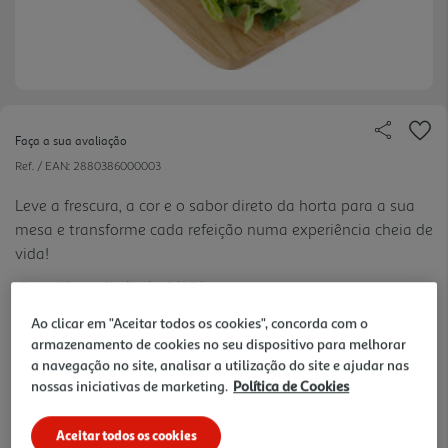
Faça a sua avaliação
Ref. / EAN:
2880386000003
Leve a frescura, a cor e o sabor direto da horta para a sua
mesa e transforme cada refeição numa experiência cheia de
vida!
Quant. Mínima = 1Kg (1 un)
2.49 €/un
Ao clicar em "Aceitar todos os cookies", concorda com o
armazenamento de cookies no seu dispositivo para melhorar
a navegação no site, analisar a utilização do site e ajudar nas
2,49 €
nossas iniciativas de marketing.
Política de Cookies
Notas de preparação
Aceitar todos os cookies