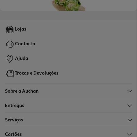
4.6
(37)
Couve Flor Kg
Lojas
1.99 €/un
Contacto
1,99 €
/Kg
Ajuda
Trocas e Devoluções
Sobre a Auchan
Entregas
Serviços
Cartões