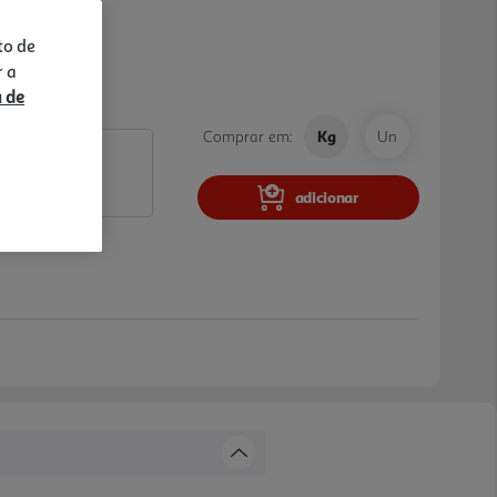
to de
r a
a de
Comprar em:
Kg
Un
adicionar