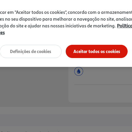
Price reduced from
to
2,99 €
1,99 €
icar em "Aceitar todos os cookies", concorda com o armazenamen
Promoção:
de 6/8/2026 a 12/8/2026
es no seu dispositivo para melhorar a navegação no site, analisa
zação do site e ajudar nas nossas iniciativas de marketing.
Polític
Notas de preparação
ies
Definições de cookies
Aceitar todos os cookies