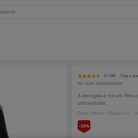
squisar
4.7
(38)
Faça a sua
Leu
38
Ref. / EAN:
2880557000009
avaliações.
Link
A beringela é rica em fibra
para
antioxidante.
a
mesma
página.
Quant. Mínima = 500g (1 un)
1
-33%