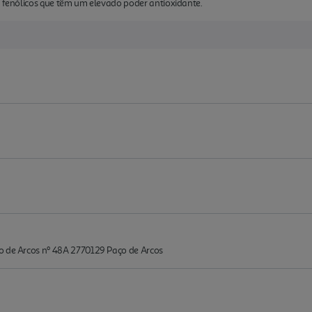
s fenólicos que têm um elevado poder antioxidante.
o de Arcos nº 48A 2770129 Paço de Arcos