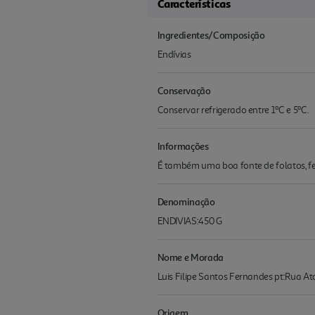
Características
Ingredientes/Composição
Endívias
Conservação
Conservar refrigerado entre 1ºC e 5ºC.
Informações
É também uma boa fonte de folatos, fe
Denominação
ENDIVIAS:450 G
Nome e Morada
Luis Filipe Santos Fernandes pt:Rua At
Origem