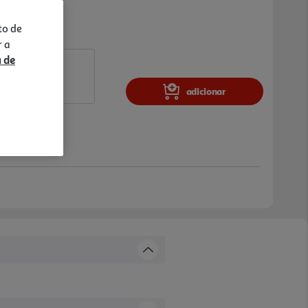
to de
r a
a de
adicionar