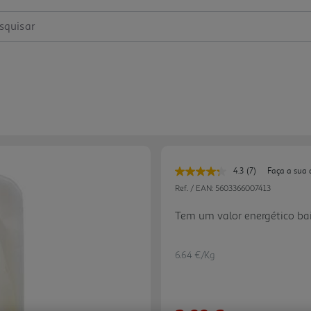
squisar
4.3
(7)
Faça a sua 
Leu
7
Ref. / EAN:
5603366007413
avaliações.
Link
Tem um valor energético bai
para
a
mesma
página.
6.64 €/Kg