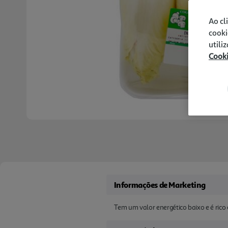
Ao cl
cooki
utili
Cook
Informações de Marketing
Tem um valor energético baixo e é rico