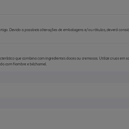
rtigo. Devido a possíveis alterações de embalagens e/ou rótulos, deverá cons
erístico que combina com ingredientes doces ou cremosos. Utilize cruas em s
nado com fiambre e béchamel.