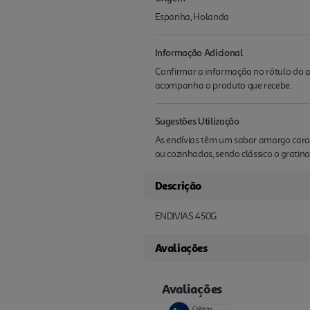
Espanha, Holanda
Informação Adicional
Confirmar a informação no rótulo do a
acompanha o produto que recebe.
Sugestões Utilização
As endívias têm um sabor amargo caract
ou cozinhadas, sendo clássico o grati
Descrição
ENDIVIAS 450G
Avaliações