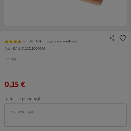
3.8
(42)
Faça a sua avaliação
Leu
42
Ref. / EAN:
2120111000008
avaliações.
Link
3 €/Kg
para
a
mesma
página.
0,15 €
Notas de preparação