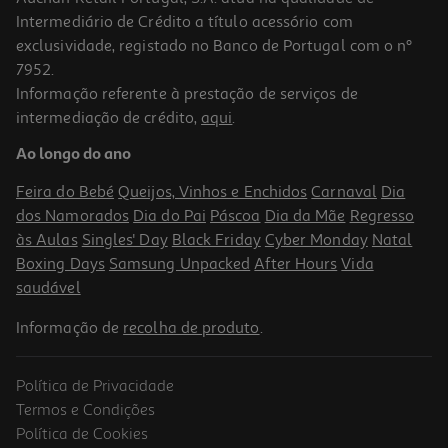
Intermediário de Crédito a título acessório com
exclusividade, registado no Banco de Portugal com o nº
7952.
Informação referente à prestação de serviços de
intermediação de crédito,
aqui
.
Ao longo do ano
Feira do Bebé
Queijos, Vinhos e Enchidos
Carnaval
Dia
dos Namorados
Dia do Pai
Páscoa
Dia da Mãe
Regresso
às Aulas
Singles' Day
Black Friday
Cyber Monday
Natal
Boxing Days
Samsung Unpacked
After Hours
Vida
saudável
Informação de
recolha de produto
.
Política de Privacidade
Termos e Condições
Política de Cookies