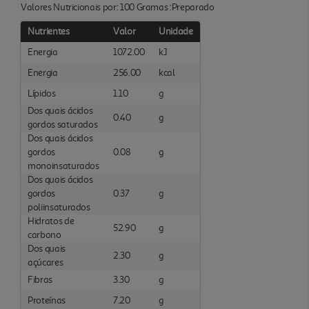
Valores Nutricionais por: 100 Gramas :Preparado
Nutrientes
Valor
Unidade
Energia
1072.00
kJ
Energia
256.00
kcal
Lípidos
1.10
g
Dos quais ácidos
0.40
g
gordos saturados
Dos quais ácidos
gordos
0.08
g
monoinsaturados
Dos quais ácidos
gordos
0.37
g
poliinsaturados
Hidratos de
52.90
g
carbono
Dos quais
2.30
g
açúcares
Fibras
3.30
g
Proteínas
7.20
g