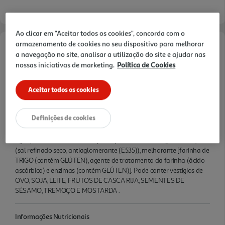
Ao clicar em "Aceitar todos os cookies", concorda com o
armazenamento de cookies no seu dispositivo para melhorar
Características
a navegação no site, analisar a utilização do site e ajudar nas
nossas iniciativas de marketing.
Política de Cookies
Quantidade Liquida
Aceitar todos os cookies
0.05 KG
Ingredientes/Composição
Definições de cookies
Ingredientes: farinha de TRIGO mole tipo 65 (contém GLÚTEN),
água, farinha de CENTEIO Tipo 70 (contém GLÚTEN), levedura, sal
(sal refinado seco, antiaglomerante (E535)), melhorante [farinha de
TRIGO (contém GLÚTEN), agente de tratamento da farinha (ácido
ascórbico) e enzimas (contém GLÚTEN)]. Pode conter vestígios de
OVO, SOJA, LEITE, FRUTOS DE CASCA RIJA, SEMENTES DE
SÉSAMO, TREMOÇO E MOSTARDA .
Informações Nutricionais