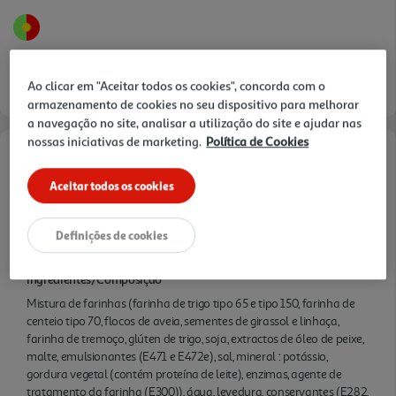
Ao clicar em "Aceitar todos os cookies", concorda com o
armazenamento de cookies no seu dispositivo para melhorar
a navegação no site, analisar a utilização do site e ajudar nas
nossas iniciativas de marketing.
Política de Cookies
Características
Aceitar todos os cookies
Quantidade Liquida
0.35 KG
Definições de cookies
Ingredientes/Composição
Mistura de farinhas (farinha de trigo tipo 65 e tipo 150, farinha de
centeio tipo 70, flocos de aveia, sementes de girassol e linhaça,
farinha de tremoço, glúten de trigo, soja, extractos de óleo de peixe,
malte, emulsionantes (E471 e E472e), sal, mineral : potássio,
gordura vegetal (contém proteína de leite), enzimas, agente de
tratamento da farinha (E300)), água, levedura, conservantes (E282,