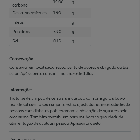
19.00
g
carbono
Dos quais açúcares
1.90
g
Fibras
g
Proteínas
5.90
g
Sal
0.15
g
Conservação
Conservar em local seco, fresco, isento de odores e abrigado da luz
solar. Após aberto consumir no prazo de 3 dias.
Informações
Trata-se de um pão de cereais enriquecido com ómega-3 e baixo
teor de sal que no seu conjunto estão ajustados às necessidades de
pessoas com diabetes, pois retardam a absorção de açucares pelo
organismo. Também contribuem para melhorar a qualidade da
alim entação de qualquer pessoa. Apresenta o selo
Denominação