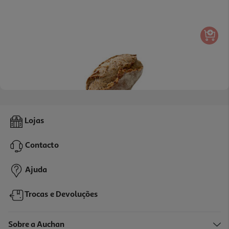
4.0
(7)
Pão 100% Integral Mf 350 Gr
Lojas
3.97 €/Kg
Contacto
1,39 €
Ajuda
Trocas e Devoluções
Sobre a Auchan