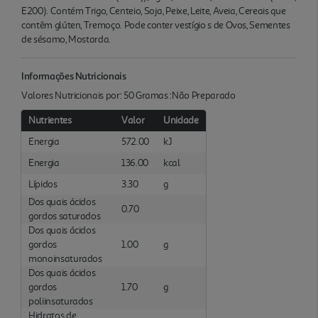
E200). Contém Trigo, Centeio, Soja, Peixe, Leite, Aveia, Cereais que
contêm glúten, Tremoço. Pode conter vestígio s de Ovos, Sementes
de sésamo, Mostarda.
Informações Nutricionais
Valores Nutricionais por: 50 Gramas :Não Preparado
Nutrientes
Valor
Unidade
Energia
572.00
kJ
Energia
136.00
kcal
Lípidos
3.30
g
Dos quais ácidos
0.70
gordos saturados
Dos quais ácidos
gordos
1.00
g
monoinsaturados
Dos quais ácidos
gordos
1.70
g
poliinsaturados
Hidratos de