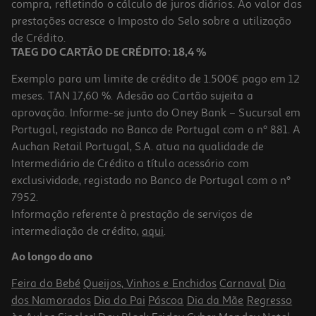
compra, refletindo o cálculo de juros diários. Ao valor das
prestações acresce o Imposto do Selo sobre a utilização
de Crédito.
TAEG DO CARTÃO DE CRÉDITO: 18,4 %
Exemplo para um limite de crédito de 1.500€ pago em 12
meses. TAN 17,60 %. Adesão ao Cartão sujeita a
aprovação. Informe-se junto do Oney Bank – Sucursal em
Portugal, registado no Banco de Portugal com o nº 881. A
Auchan Retail Portugal, S.A. atua na qualidade de
Intermediário de Crédito a título acessório com
exclusividade, registado no Banco de Portugal com o nº
7952.
Informação referente à prestação de serviços de
intermediação de crédito,
aqui
.
Ao longo do ano
Feira do Bebé
Queijos, Vinhos e Enchidos
Carnaval
Dia
dos Namorados
Dia do Pai
Páscoa
Dia da Mãe
Regresso