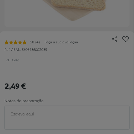
5.0
(4)
Faça a sua avaliação
Leu
4
Ref. / EAN:
5606436002035
avaliações.
Link
7.11 €/Kg
para
a
mesma
página.
2,49 €
Notas de preparação