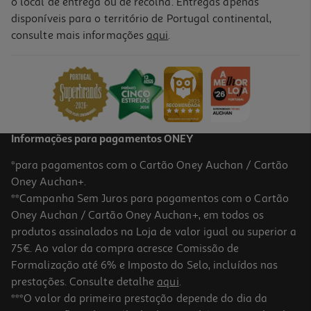
o local de entrega ou de recolha. Entregas apenas
disponíveis para o território de Portugal continental,
3.5
(6)
consulte mais informações
aqui
.
Pão De Forma Shape 400g
7.48 €/Kg
2,99 €
Informações para pagamentos ONEY
*para pagamentos com o Cartão Oney Auchan / Cartão
Oney Auchan+.
**Campanha Sem Juros para pagamentos com o Cartão
Oney Auchan / Cartão Oney Auchan+, em todos os
produtos assinalados na Loja de valor igual ou superior a
75€. Ao valor da compra acresce Comissão de
Formalização até 6% e Imposto do Selo, incluídos nas
prestações. Consulte detalhe
aqui
.
***O valor da primeira prestação depende do dia da