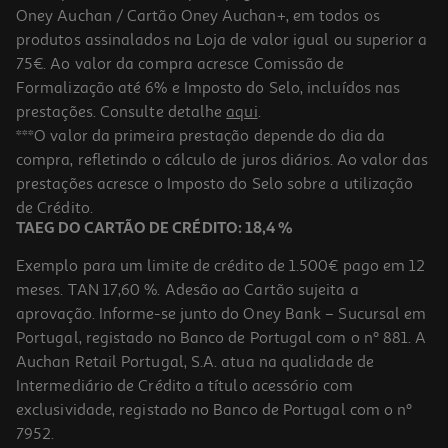
Oney Auchan / Cartão Oney Auchan+, em todos os
produtos assinalados na Loja de valor igual ou superior a
75€. Ao valor da compra acresce Comissão de
Formalização até 6% e Imposto do Selo, incluídos nas
prestações. Consulte detalhe
aqui
.
4.4
(7)
Areias Auchan 300g
***O valor da primeira prestação depende do dia da
compra, refletindo o cálculo de juros diários. Ao valor das
6.63 €/Kg
prestações acresce o Imposto do Selo sobre a utilização
1,99 €
de Crédito.
TAEG DO CARTÃO DE CRÉDITO: 18,4 %
Exemplo para um limite de crédito de 1.500€ pago em 12
meses. TAN 17,60 %. Adesão ao Cartão sujeita a
aprovação. Informe-se junto do Oney Bank – Sucursal em
Portugal, registado no Banco de Portugal com o nº 881. A
Auchan Retail Portugal, S.A. atua na qualidade de
Intermediário de Crédito a título acessório com
exclusividade, registado no Banco de Portugal com o nº
7952.