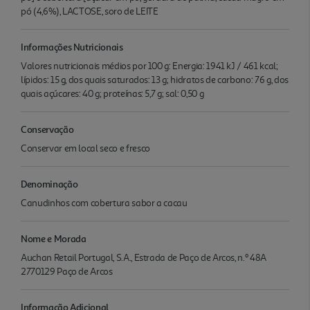
pó (4,6%), LACTOSE, soro de LEITE
Informações Nutricionais
Valores nutricionais médios por 100 g: Energia: 1941 kJ / 461 kcal;
lípidos: 15 g, dos quais saturados: 13 g; hidratos de carbono: 76 g, dos
quais açúcares: 40 g; proteínas: 5,7 g; sal: 0,50 g
Conservação
Conservar em local seco e fresco
Denominação
Canudinhos com cobertura sabor a cacau
Nome e Morada
Auchan Retail Portugal, S.A., Estrada de Paço de Arcos, n.º 48A
2770129 Paço de Arcos
Informação Adicional