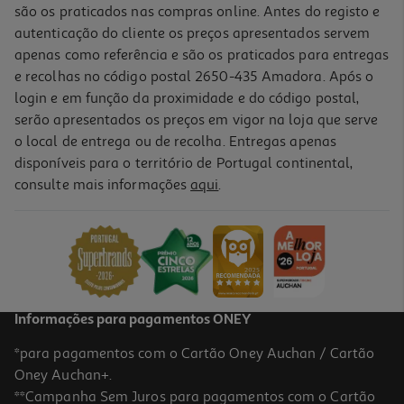
são os praticados nas compras online. Antes do registo e
autenticação do cliente os preços apresentados servem
apenas como referência e são os praticados para entregas
e recolhas no código postal 2650-435 Amadora. Após o
login e em função da proximidade e do código postal,
serão apresentados os preços em vigor na loja que serve
o local de entrega ou de recolha. Entregas apenas
disponíveis para o território de Portugal continental,
4.1
(7)
consulte mais informações
aqui
.
Bolacha Húngara Auchan 250g
9.96 €/Kg
2,49 €
Informações para pagamentos ONEY
*para pagamentos com o Cartão Oney Auchan / Cartão
Oney Auchan+.
**Campanha Sem Juros para pagamentos com o Cartão