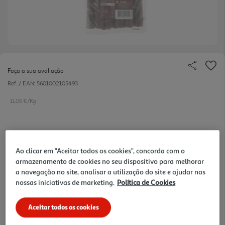
Faça a sua avaliação
Ref. / EAN:
5601002105493
11.06 €/Kg
1,99 €
Ao clicar em "Aceitar todos os cookies", concorda com o
armazenamento de cookies no seu dispositivo para melhorar
Notas de preparação
a navegação no site, analisar a utilização do site e ajudar nas
nossas iniciativas de marketing.
Política de Cookies
Aceitar todos os cookies