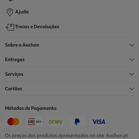
1,79 €
Ajuda
Trocas e Devoluções
Sobre a Auchan
Entregas
Serviços
4.5
(2)
Cartões
Broinha Com Fruta Cristalizada Auchan 300g
12.17 €/Kg
Métodos de Pagamento
3,65 €
Os preços dos produtos apresentados no site Auchan.pt