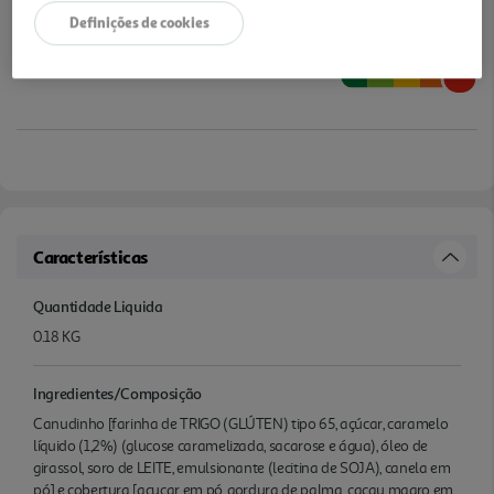
Definições de cookies
Características
Quantidade Liquida
0.18 KG
Ingredientes/Composição
Canudinho [farinha de TRIGO (GLÚTEN) tipo 65, açúcar, caramelo
líquido (1,2%) (glucose caramelizada, sacarose e água), óleo de
girassol, soro de LEITE, emulsionante (lecitina de SOJA), canela em
pó] e cobertura [açucar em pó, gordura de palma, cacau magro em