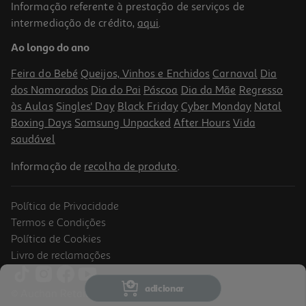
Informação referente à prestação de serviços de
4.7
(6)
intermediação de crédito,
aqui
.
Ferraduras Auchan De Canela 250gr
Ao longo do ano
8.76 €/Kg
Feira do Bebé
Queijos, Vinhos e Enchidos
Carnaval
Dia
2,19 €
dos Namorados
Dia do Pai
Páscoa
Dia da Mãe
Regresso
às Aulas
Singles' Day
Black Friday
Cyber Monday
Natal
Boxing Days
Samsung Unpacked
After Hours
Vida
saudável
Informação de
recolha de produto
.
Política de Privacidade
Termos e Condições
Política de Cookies
Livro de reclamações
4.5
(23)
Palmiers Auchan 300g
adicionar
© Auchan Retail Portugal
6.97 €/Kg