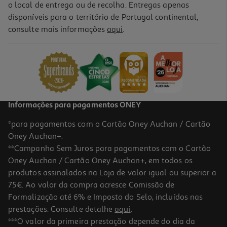
o local de entrega ou de recolha. Entregas apenas
disponíveis para o território de Portugal continental,
4.2
(10)
consulte mais informações
aqui
.
Pérola Morango Produção Própria Kg
15.99 €/un
15,99 €
/Kg
Informações para pagamentos ONEY
*para pagamentos com o Cartão Oney Auchan / Cartão
Oney Auchan+.
**Campanha Sem Juros para pagamentos com o Cartão
Oney Auchan / Cartão Oney Auchan+, em todos os
produtos assinalados na Loja de valor igual ou superior a
75€. Ao valor da compra acresce Comissão de
Formalização até 6% e Imposto do Selo, incluídos nas
prestações. Consulte detalhe
aqui
.
Bolo Cake Design Produção Própria Nº13 Kg
***O valor da primeira prestação depende do dia da