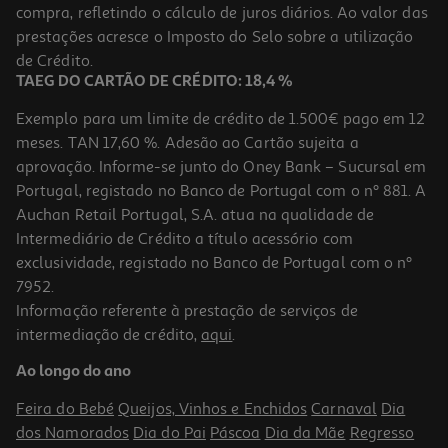
compra, refletindo o cálculo de juros diários. Ao valor das
37.98 €/un
prestações acresce o Imposto do Selo sobre a utilização
18,99 €
/Kg
de Crédito.
TAEG DO CARTÃO DE CRÉDITO: 18,4 %
Exemplo para um limite de crédito de 1.500€ pago em 12
meses. TAN 17,60 %. Adesão ao Cartão sujeita a
aprovação. Informe-se junto do Oney Bank – Sucursal em
Portugal, registado no Banco de Portugal com o nº 881. A
Auchan Retail Portugal, S.A. atua na qualidade de
Intermediário de Crédito a título acessório com
exclusividade, registado no Banco de Portugal com o nº
7952.
Informação referente à prestação de serviços de
intermediação de crédito,
aqui
.
Bolo Cake Design Produção Própria Nº12 Kg
Ao longo do ano
37.98 €/un
Feira do Bebé
Queijos, Vinhos e Enchidos
Carnaval
Dia
18,99 €
/Kg
dos Namorados
Dia do Pai
Páscoa
Dia da Mãe
Regresso