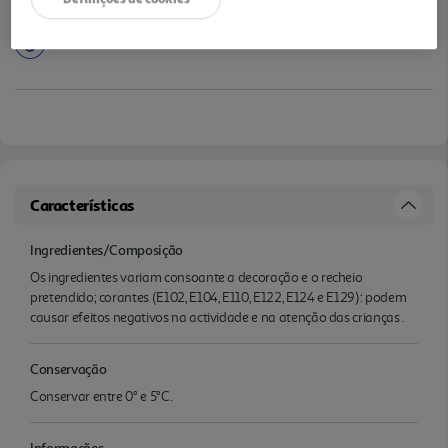
Características
Ingredientes/Composição
Os ingredientes variam consoante a decoração e o recheio
pretendido; corantes (E102, E104, E110, E122, E124 e E129): podem
causar efeitos negativos na actividade e na atenção das crianças .
Conservação
Conservar entre 0° e 5°C.
Informações