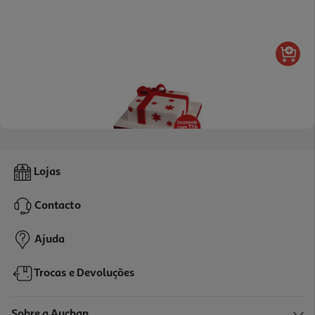
Bolo Cake Design Produção Própria Nº20 Kg
Lojas
37.98 €/un
Contacto
18,99 €
/Kg
Ajuda
Trocas e Devoluções
Sobre a Auchan