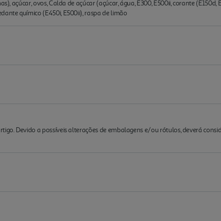
as), açúcar, ovos, Calda de açúcar (açúcar, água, E300, E500ii, corante (E150d, E
dante químico (E450i, E500ii), raspa de limão
rtigo. Devido a possíveis alterações de embalagens e/ou rótulos, deverá cons