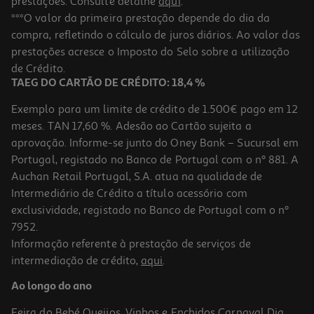
prestações. Consulte detalhe
aqui
.
Doony Mirtilo Un
***O valor da primeira prestação depende do dia da
compra, refletindo o cálculo de juros diários. Ao valor das
0.89 €/un
prestações acresce o Imposto do Selo sobre a utilização
0,89 €
de Crédito.
TAEG DO CARTÃO DE CRÉDITO: 18,4 %
Exemplo para um limite de crédito de 1.500€ pago em 12
meses. TAN 17,60 %. Adesão ao Cartão sujeita a
aprovação. Informe-se junto do Oney Bank – Sucursal em
Portugal, registado no Banco de Portugal com o nº 881. A
Auchan Retail Portugal, S.A. atua na qualidade de
Intermediário de Crédito a título acessório com
exclusividade, registado no Banco de Portugal com o nº
7952.
Informação referente à prestação de serviços de
4.0
(1)
intermediação de crédito,
aqui
.
Dot Fripan Choc-. Roll Magic 75 Gr
Ao longo do ano
0.89 €/un
Feira do Bebé
Queijos, Vinhos e Enchidos
Carnaval
Dia