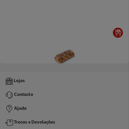
4.6
(5)
Trança Frida Noz E Mel Un
Lojas
0.89 €/un
Contacto
0,89 €
Ajuda
Trocas e Devoluções