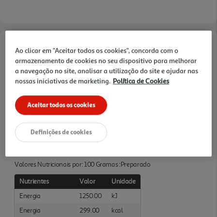
Ao clicar em "Aceitar todos os cookies", concorda com o
Características
armazenamento de cookies no seu dispositivo para melhorar
a navegação no site, analisar a utilização do site e ajudar nas
Ingredientes/Composição
nossas iniciativas de marketing.
Política de Cookies
INGREDIENTES: Recheio 37% (maçã (mín. 85%), xarope de
glicosefrutose, acidificante (E300)), farinha de TRIGO (contém
Aceitar todos os cookies
GLÚTEN), MANTEIGA (LEITE)(20,5%), água, OVOS, sal, GLÚTEN de
TRIGO, levedura desativada, farinha de TRIGO MALTADA (contém
GLÚTEN). Pode co nter vestígios de FRUTOS DE CASCA RIJA..
Definições de cookies
Informações Nutricionais
Valores Nutricionais por: 100 Gramas :Preparado
Nutrientes
Valor
Unidade
Energia
1250.00
kJ
Energia
299.00
kcal