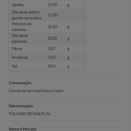
Lípidos
17.00
g
Dos quais ácidos
12.00
gordos saturados
Hidratos de
31.00
g
carbono
Dos quais
11.00
g
açúcares
Fibras
1.80
g
Proteínas
3.40
g
Sal
0.63
g
Conservação
Conservar em local fresco e seco.
Denominação
FOLHADO DE MAÇÃ UN
Nome e Morada