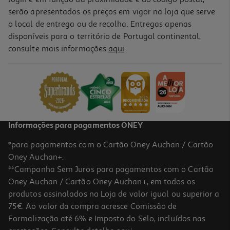
serão apresentados os preços em vigor na loja que serve
o local de entrega ou de recolha. Entregas apenas
disponíveis para o território de Portugal continental,
4.3
(6)
consulte mais informações
aqui
.
Guardanapo Chocolate Uni
0.99 €/un
0,99 €
Informações para pagamentos ONEY
*para pagamentos com o Cartão Oney Auchan / Cartão
Oney Auchan+.
**Campanha Sem Juros para pagamentos com o Cartão
Oney Auchan / Cartão Oney Auchan+, em todos os
produtos assinalados na Loja de valor igual ou superior a
75€. Ao valor da compra acresce Comissão de
Formalização até 6% e Imposto do Selo, incluídos nas