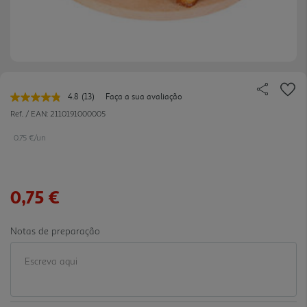
4.8
(13)
Faça a sua avaliação
Leu
13
Ref. / EAN:
2110191000005
avaliações.
Link
0.75 €/un
para
a
mesma
página.
0,75 €
Notas de preparação