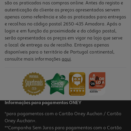
são os praticados nas compras online. Antes do registo e
autenticação do cliente os preços apresentados servem
apenas como referência e são os praticados para entregas
e recolhas no código postal 2650-435 Amadora. Após o
login e em função da proximidade e do código postal,
serão apresentados os preços em vigor na loja que serve
o local de entrega ou de recolha. Entregas apenas
disponíveis para o território de Portugal continental,
4.8
(29)
consulte mais informações
aqui
.
Salame De Chocolate Auchan Fatias 550g
5.55 €/Kg
3,05 €
Informações para pagamentos ONEY
*para pagamentos com o Cartão Oney Auchan / Cartão
Oney Auchan+.
**Campanha Sem Juros para pagamentos com o Cartão