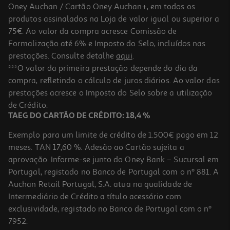
Oney Auchan / Cartão Oney Auchan+, em todos os
produtos assinalados na Loja de valor igual ou superior a
75€. Ao valor da compra acresce Comissão de
Formalização até 6% e Imposto do Selo, incluídos nas
prestações. Consulte detalhe
aqui
.
5.0
(2)
Tartelete Creme Brulee Un
***O valor da primeira prestação depende do dia da
compra, refletindo o cálculo de juros diários. Ao valor das
2.25 €/un
prestações acresce o Imposto do Selo sobre a utilização
2,25 €
de Crédito.
TAEG DO CARTÃO DE CRÉDITO: 18,4 %
Exemplo para um limite de crédito de 1.500€ pago em 12
meses. TAN 17,60 %. Adesão ao Cartão sujeita a
aprovação. Informe-se junto do Oney Bank – Sucursal em
Portugal, registado no Banco de Portugal com o nº 881. A
Auchan Retail Portugal, S.A. atua na qualidade de
Intermediário de Crédito a título acessório com
exclusividade, registado no Banco de Portugal com o nº
7952.