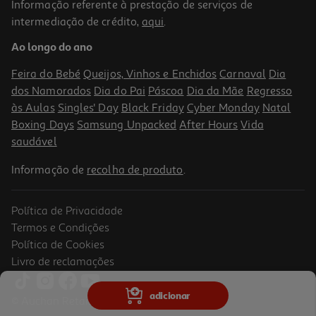
Informação referente à prestação de serviços de
5.0
(3)
intermediação de crédito,
aqui
.
Tarte Brigadeiro 400 G
Ao longo do ano
9.48 €/Kg
Feira do Bebé
Queijos, Vinhos e Enchidos
Carnaval
Dia
3,79 €
dos Namorados
Dia do Pai
Páscoa
Dia da Mãe
Regresso
às Aulas
Singles' Day
Black Friday
Cyber Monday
Natal
Boxing Days
Samsung Unpacked
After Hours
Vida
saudável
Informação de
recolha de produto
.
Política de Privacidade
Termos e Condições
Política de Cookies
Livro de reclamações
3.0
(1)
Torta Com Creme De Chocolate 400g
adicionar
© Auchan Retail Portugal
11.37 €/Kg