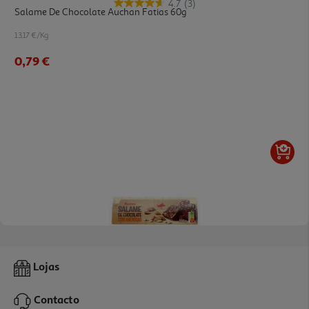
4.7
(3)
Salame De Chocolate Auchan Fatias 60g
13.17 €/Kg
0,79 €
5.0
(4)
Salame De Chocolate Com Amendoas Auchan Fatias 550g
Lojas
6.89 €/Kg
Contacto