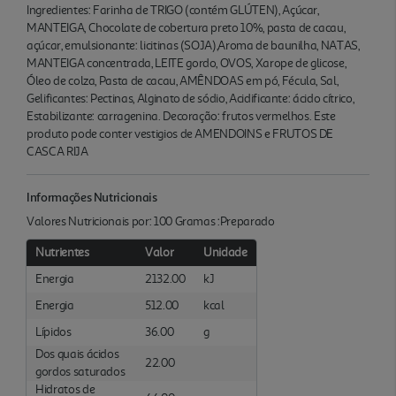
Ingredientes: Farinha de TRIGO (contém GLÚTEN), Açúcar,
MANTEIGA, Chocolate de cobertura preto 10%, pasta de cacau,
açúcar, emulsionante: licitinas (SOJA),Aroma de baunilha, NATAS,
MANTEIGA concentrada, LEITE gordo, OVOS, Xarope de glicose,
Óleo de colza, Pasta de cacau, AMÊNDOAS em pó, Fécula, Sal,
Gelificantes: Pectinas, Alginato de sódio, Acidificante: ácido cítrico,
Estabilizante: carragenina. Decoração: frutos vermelhos. Este
produto pode conter vestigios de AMENDOINS e FRUTOS DE
CASCA RIJA
Informações Nutricionais
Valores Nutricionais por: 100 Gramas :Preparado
Nutrientes
Valor
Unidade
Energia
2132.00
kJ
Energia
512.00
kcal
Lípidos
36.00
g
Dos quais ácidos
22.00
gordos saturados
Hidratos de