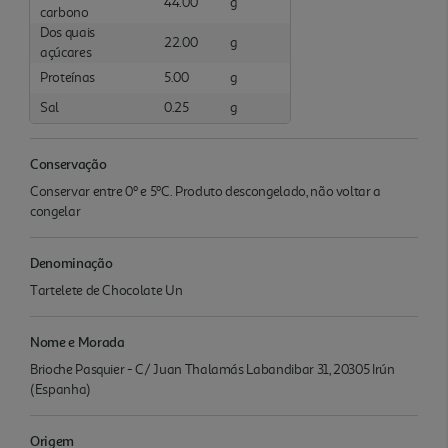
44.00
g
carbono
Dos quais
22.00
g
açúcares
Proteínas
5.00
g
Sal
0.25
g
Conservação
Conservar entre 0º e 5ºC. Produto descongelado, não voltar a
congelar
Denominação
Tartelete de Chocolate Un
Nome e Morada
Brioche Pasquier - C/ Juan Thalamás Labandibar 31, 20305 Irún
(Espanha)
Origem