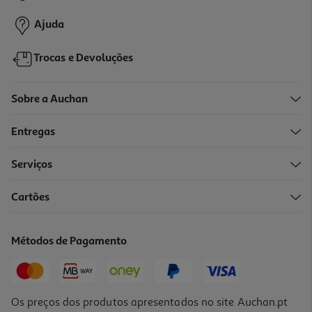
3,79 €
Ajuda
Trocas e Devoluções
Sobre a Auchan
Entregas
Serviços
4.3
(4)
Cartões
Salame De Chocolate Com Coco Auchan Fatias 550g
6.89 €/Kg
Métodos de Pagamento
3,79 €
Os preços dos produtos apresentados no site Auchan.pt