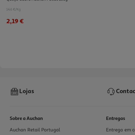
14.6 €/Kg
2,19 €
Lojas
Contac
Sobre a Auchan
Entregas
Auchan Retail Portugal
Entrega em c
Queijo Castelões Fatias 2x200g