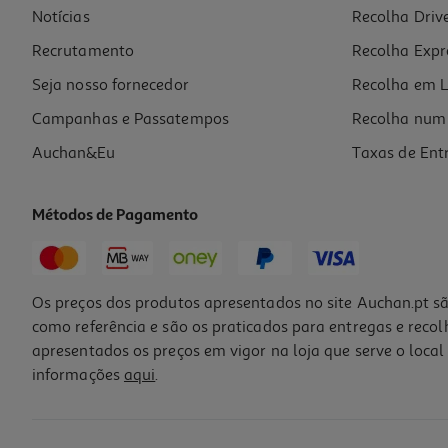
Notícias
Recolha Driv
9.98 €/Kg
Recrutamento
Recolha Expr
3,99 €
Seja nosso fornecedor
Recolha em L
Campanhas e Passatempos
Recolha num 
Auchan&Eu
Taxas de Ent
Métodos de Pagamento
Os preços dos produtos apresentados no site Auchan.pt sã
como referência e são os praticados para entregas e reco
apresentados os preços em vigor na loja que serve o local 
informações
aqui
.
Queijo Campainha Cabra Curado Fatias 150g