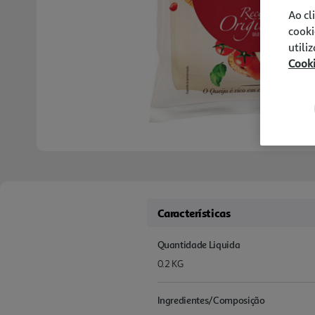
Ao cl
cooki
utili
Cook
Características
Quantidade Liquida
0.2 KG
Ingredientes/Composição