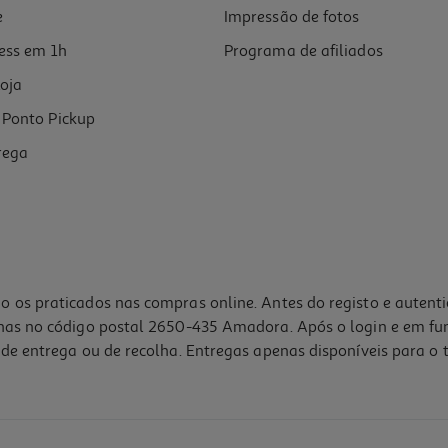
e
Impressão de fotos
ess em 1h
Programa de afiliados
oja
Ponto Pickup
rega
o os praticados nas compras online. Antes do registo e autent
lhas no código postal 2650-435 Amadora. Após o login e em fu
de entrega ou de recolha. Entregas apenas disponíveis para o t
4.9
(7)