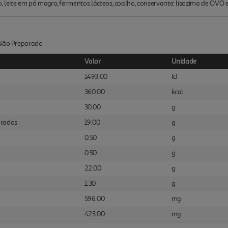
ho, leite em pó magro, fermentos lácteos, coalho, conservante: lisozima de OVO e
:Não Preparado
Valor
Unidade
1493.00
kJ
360.00
kcal
30.00
g
urados
19.00
g
0.50
g
0.50
g
22.00
g
1.30
g
596.00
mg
423.00
mg