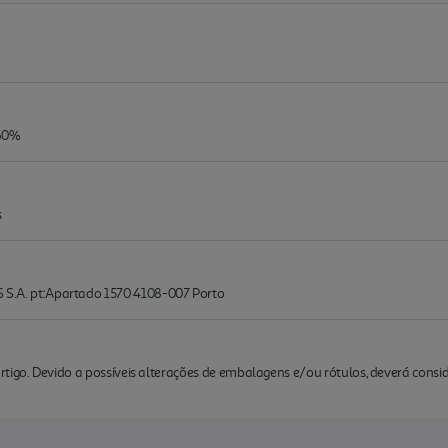
-60%
s
. pt:Apartado 1570 4108-007 Porto
rtigo. Devido a possíveis alterações de embalagens e/ou rótulos, deverá cons