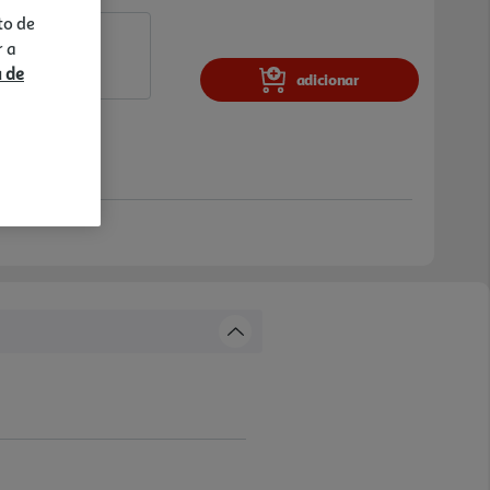
to de
r a
a de
adicionar