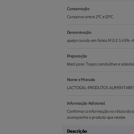
Conservação
Conservar entre 2ºC e 10ºC
Denominação
queijo curado em fatias M.G.E.S 45% 
Preparação
Ideal para: Tapas, sanduíches e salada
Nome e Morada
LACTOGAL-PRODUTOS ALIMENTARES S.A
Informação Adicional
Confirmar a informação no rótulo do a
acompanha o produto que recebe.
Descrição