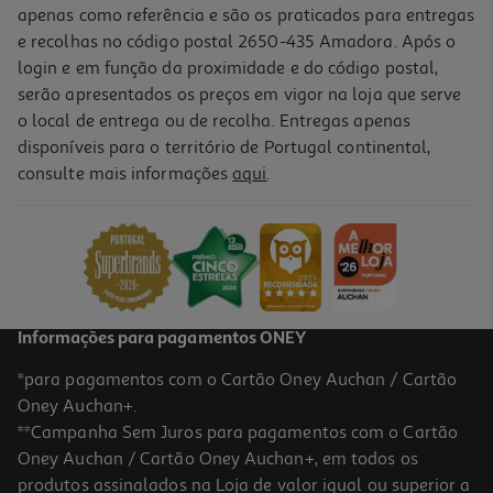
apenas como referência e são os praticados para entregas
e recolhas no código postal 2650-435 Amadora. Após o
login e em função da proximidade e do código postal,
serão apresentados os preços em vigor na loja que serve
o local de entrega ou de recolha. Entregas apenas
disponíveis para o território de Portugal continental,
4.5
(6)
consulte mais informações
aqui
.
Queijo Valformoso Flamengo Açores Fatiado 200g
12.45 €/Kg
2,49 €
Informações para pagamentos ONEY
*para pagamentos com o Cartão Oney Auchan / Cartão
Oney Auchan+.
**Campanha Sem Juros para pagamentos com o Cartão
Oney Auchan / Cartão Oney Auchan+, em todos os
produtos assinalados na Loja de valor igual ou superior a