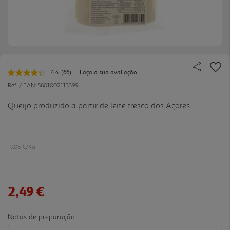
4.4
(66)
Faça a sua avaliação
Leu
66
Ref. / EAN:
5601002113399
avaliações.
Link
Queijo produzido a partir de leite fresco dos Açores.
para
a
mesma
página.
9.05 €/Kg
2,49 €
Notas de preparação