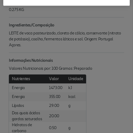
Quantidade Liquida
0.275 KG
Ingredientes/Composição
LEITE de vaca pasteurizado, cloreto de cálcio, conservante (nitrato
de potássio), coalho, fermentos láticos e sal. Origem: Portugal
Açores.
Informações Nutricionais
Valores Nutricionais por: 100 Gramas :Preparado
Nutrientes
Valor
Unidade
Energia
1473.00
kJ
Energia
355.00
kcal
Lípidos
29.00
g
Dos quais ácidos
20.00
gordos saturados
Hidratos de
0.50
g
carbono