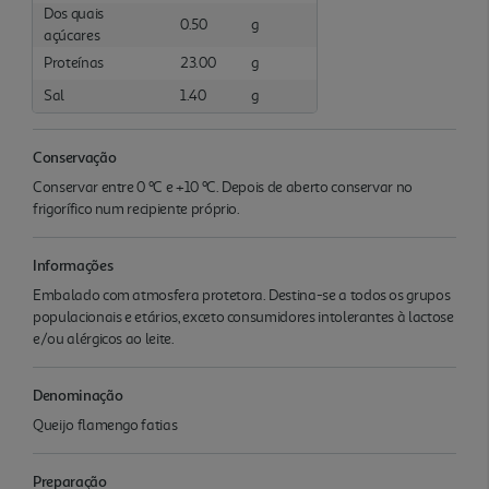
Dos quais
0.50
g
açúcares
Proteínas
23.00
g
Sal
1.40
g
Conservação
Conservar entre 0 ºC e +10 ºC. Depois de aberto conservar no
frigorífico num recipiente próprio.
Informações
Embalado com atmosfera protetora. Destina-se a todos os grupos
populacionais e etários, exceto consumidores intolerantes à lactose
e/ou alérgicos ao leite.
Denominação
Queijo flamengo fatias
Preparação