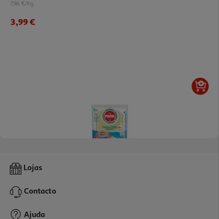
7.98 €/Kg
3,99 €
4.3
(11)
Queijo Paiva Flamengo Fatias Redondas 180g
Lojas
14.39 €/Kg
Contacto
2,59 €
Ajuda