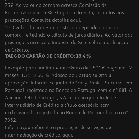
75€. Ao valor da compra acresce Comissão de
Formalização até 6% e Imposto do Selo, incluídos nas
prestações. Consulte detalhe
aqui
.
4.5
(31)
Queijo Flamengo Limiano Fatias 200 G
***O valor da primeira prestação depende do dia da
compra, refletindo o cálculo de juros diários. Ao valor das
11.75 €/Kg
prestações acresce o Imposto do Selo sobre a utilização
2,35 €
de Crédito.
TAEG DO CARTÃO DE CRÉDITO: 18,4 %
Exemplo para um limite de crédito de 1.500€ pago em 12
meses. TAN 17,60 %. Adesão ao Cartão sujeita a
aprovação. Informe-se junto do Oney Bank – Sucursal em
Portugal, registado no Banco de Portugal com o nº 881. A
Auchan Retail Portugal, S.A. atua na qualidade de
Intermediário de Crédito a título acessório com
exclusividade, registado no Banco de Portugal com o nº
7952.
Informação referente à prestação de serviços de
4.3
(7)
intermediação de crédito,
aqui
.
Queijo Flamengo Fatiado Nova Açores 200g