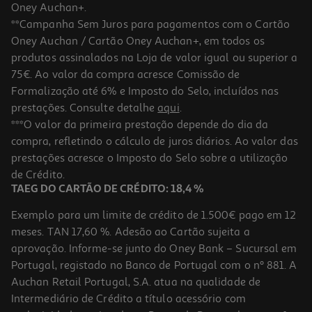
Oney Auchan+.
**Campanha Sem Juros para pagamentos com o Cartão
Oney Auchan / Cartão Oney Auchan+, em todos os
produtos assinalados na Loja de valor igual ou superior a
75€. Ao valor da compra acresce Comissão de
Formalização até 6% e Imposto do Selo, incluídos nas
prestações. Consulte detalhe
aqui
.
4.5
(2)
Queijo Feta Dop President 150g
***O valor da primeira prestação depende do dia da
compra, refletindo o cálculo de juros diários. Ao valor das
21.67 €/Kg
prestações acresce o Imposto do Selo sobre a utilização
3,25 €
de Crédito.
TAEG DO CARTÃO DE CRÉDITO: 18,4 %
Exemplo para um limite de crédito de 1.500€ pago em 12
meses. TAN 17,60 %. Adesão ao Cartão sujeita a
aprovação. Informe-se junto do Oney Bank – Sucursal em
Portugal, registado no Banco de Portugal com o nº 881. A
Auchan Retail Portugal, S.A. atua na qualidade de
Intermediário de Crédito a título acessório com