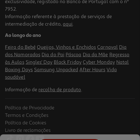
exclusividade, registado no Banco de Portugal com o nº
7952.
Informação referente à prestação de serviços de
intermediação de crédito,
aqui
.
Queijo Branco Belas Para Saladas 150gr
Ao longo do ano
10.6 €/Kg
Feira do Bebé
Queijos, Vinhos e Enchidos
Carnaval
Dia
1,59 €
dos Namorados
Dia do Pai
Páscoa
Dia da Mãe
Regresso
às Aulas
Singles' Day
Black Friday
Cyber Monday
Natal
Boxing Days
Samsung Unpacked
After Hours
Vida
saudável
Informação de
recolha de produto
.
Política de Privacidade
Termos e Condições
Política de Cookies
Livro de reclamações
4.3
(6)