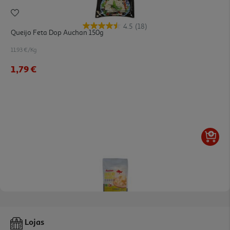
4.5
(18)
Queijo Feta Dop Auchan 150g
11.93 €/Kg
1,79 €
3.8
(6)
Queijo Mozzarella Auchan Cubos 150 G
Lojas