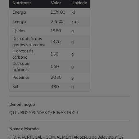
Nutrientes
Valor
Unidade
Energia
1079.00
kJ
Energia
259.00
kcal
Lípidos
18.80
g
Dos quais ácidos
13.20
g
gordos saturados
Hidratos de
1.60
g
carbono
Dos quais
0.50
g
açúcares
Proteínas
20.80
g
Sal
3.80
g
Denominação
QJ CUBOS SALADAS C/ ERVAS 150GR
Nome e Morada
F. V. P. PORTUGAL - COM. ALIMENTAR pt:Rua da Belavista, nº14