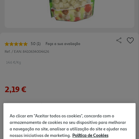
5.0
(1)
Faça a sua avaliação
Leu
uma
Ref. / EAN:
8410634004626
avaliação.
Link
14.6 €/Kg
para
a
mesma
página.
2,19 €
Notas de preparação
Ao clicar em "Aceitar todos os cookies", concorda com o
armazenamento de cookies no seu dispositivo para melhorar
a navegação no site, analisar a utilização do site e ajudar nas
nossas iniciativas de marketing.
Política de Cookies