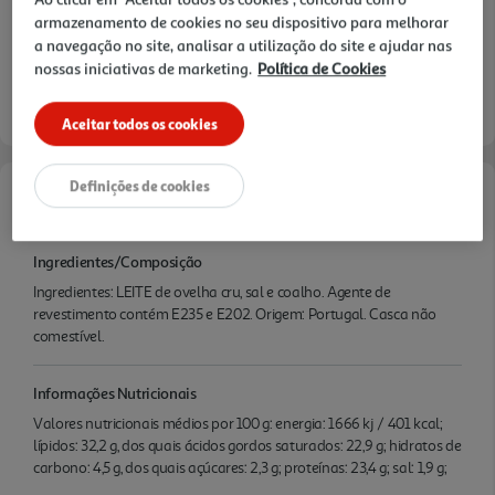
armazenamento de cookies no seu dispositivo para melhorar
a navegação no site, analisar a utilização do site e ajudar nas
nossas iniciativas de marketing.
Política de Cookies
Aceitar todos os cookies
Definições de cookies
Características
Ingredientes/Composição
Ingredientes: LEITE de ovelha cru, sal e coalho. Agente de
revestimento contém E235 e E202. Origem: Portugal. Casca não
comestível.
Informações Nutricionais
Valores nutricionais médios por 100 g: energia: 1666 kj / 401 kcal;
lípidos: 32,2 g, dos quais ácidos gordos saturados: 22,9 g; hidratos de
carbono: 4,5 g, dos quais açúcares: 2,3 g; proteínas: 23,4 g; sal: 1,9 g;