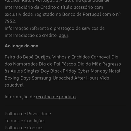
Auchan Retail Portugal, S.A. atua na qualidade de
Intermediário de Crédito a título acessório com
exclusividade, registado no Banco de Portugal com o nº
7952.
Informação referente à prestação de serviços de
intermediação de crédito,
aqui
.
Queijo Ovelha Cerrado Vale Amanteigado Grande Kg
Ao longo do ano
6.00 €/un
Feira do Bebé
Queijos, Vinhos e Enchidos
Carnaval
Dia
23,99 €
/Kg
dos Namorados
Dia do Pai
Páscoa
Dia da Mãe
Regresso
às Aulas
Singles' Day
Black Friday
Cyber Monday
Natal
Boxing Days
Samsung Unpacked
After Hours
Vida
saudável
Informação de
recolha de produto
.
Política de Privacidade
Termos e Condições
Política de Cookies