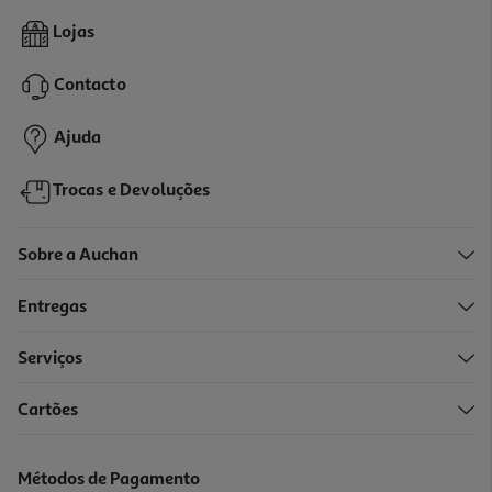
Queijo Serras Penela Apimentado Un
Lojas
7.99 €/un
Contacto
7,99 €
Ajuda
Trocas e Devoluções
Sobre a Auchan
Entregas
Serviços
5.0
(1)
Cartões
Queijo Castelo Branco Dop Almeida Kg
9.36 €/un
Métodos de Pagamento