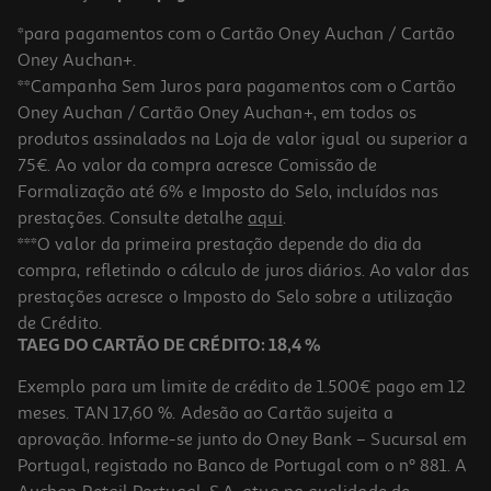
*para pagamentos com o Cartão Oney Auchan / Cartão
Oney Auchan+.
**Campanha Sem Juros para pagamentos com o Cartão
Oney Auchan / Cartão Oney Auchan+, em todos os
produtos assinalados na Loja de valor igual ou superior a
75€. Ao valor da compra acresce Comissão de
Formalização até 6% e Imposto do Selo, incluídos nas
prestações. Consulte detalhe
aqui
.
4.0
(3)
Queijo Ovelha Amanteigado Seia Grande Kg
***O valor da primeira prestação depende do dia da
compra, refletindo o cálculo de juros diários. Ao valor das
8.80 €/un
prestações acresce o Imposto do Selo sobre a utilização
21,99 €
/Kg
de Crédito.
TAEG DO CARTÃO DE CRÉDITO: 18,4 %
Exemplo para um limite de crédito de 1.500€ pago em 12
meses. TAN 17,60 %. Adesão ao Cartão sujeita a
aprovação. Informe-se junto do Oney Bank – Sucursal em
Portugal, registado no Banco de Portugal com o nº 881. A