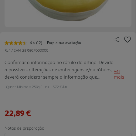
4.4
(12)
Faça a sua avaliação
Leu
12
Ref. / EAN:
2875927000000
avaliações.
Link
Confirmar a informação no rótulo do artigo. Devido
para
a possíveis alterações de embalagens e/ou rótulos,
a
ver
mesma
deverá considerar sempre a informação que
mais
página.
acompanha o produto que recebe.
Quant. Mínima = 250g (1 un)
5.72 €/un
22,89 €
Notas de preparação