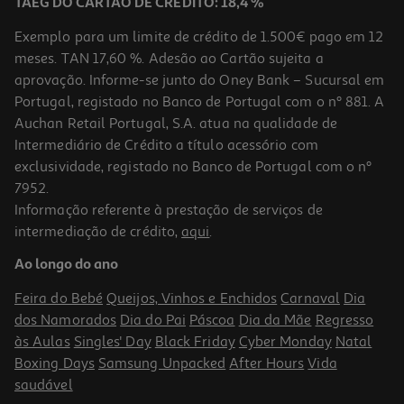
TAEG DO CARTÃO DE CRÉDITO: 18,4 %
Exemplo para um limite de crédito de 1.500€ pago em 12
meses. TAN 17,60 %. Adesão ao Cartão sujeita a
aprovação. Informe-se junto do Oney Bank – Sucursal em
Portugal, registado no Banco de Portugal com o nº 881. A
Auchan Retail Portugal, S.A. atua na qualidade de
Intermediário de Crédito a título acessório com
exclusividade, registado no Banco de Portugal com o nº
7952.
Informação referente à prestação de serviços de
5.0
(4)
intermediação de crédito,
aqui
.
Queijo Ovelha Cerrado Vale Amanteigado Pequeno Kg
Ao longo do ano
6.00 €/un
Feira do Bebé
Queijos, Vinhos e Enchidos
Carnaval
Dia
23,99 €
/Kg
dos Namorados
Dia do Pai
Páscoa
Dia da Mãe
Regresso
às Aulas
Singles' Day
Black Friday
Cyber Monday
Natal
Boxing Days
Samsung Unpacked
After Hours
Vida
saudável