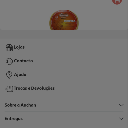
Queijo Almeida Mistura Curado Kg
Lojas
3.40 €/un
Contacto
16,99 €
/Kg
Ajuda
Trocas e Devoluções
Sobre a Auchan
Entregas