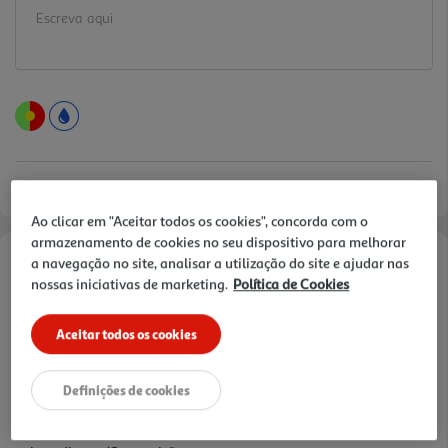
Ao clicar em "Aceitar todos os cookies", concorda com o
armazenamento de cookies no seu dispositivo para melhorar
a navegação no site, analisar a utilização do site e ajudar nas
Informações de Marketing
nossas iniciativas de marketing.
Política de Cookies
Confirmar a informação no rótulo do artigo. Devido a possíveis
Aceitar todos os cookies
alterações de embalagens e/ou rótulos, deverá considerar sempre
a informação que acompanha o produto que recebe.
Definições de cookies
Características