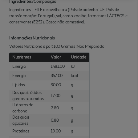
Ingredientes/Composição
Ingredientes: LEITE de ovelha cru (País de ordenha: UE; País de
transformação: Portugal), sal, cardo, coalho, fermentos LÁCTEOS e
conservante (E252). Casca não comestível.
Informações Nutricionais
Valores Nutricionais por: 100 Gramas :Não Preparado
Nutrientes
Valor
Unidade
Energia
1481.00
kJ
Energia
357.00
kcal
Lípidos
30.00
g
Dos quais ácidos
17.00
g
gordos saturados
Hidratos de
2.80
g
carbono
Dos quais
0.80
g
açúcares
Proteínas
19.00
g