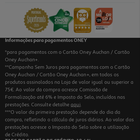
4.80 €/un
23,99 €
/Kg
Informações para pagamentos ONEY
*para pagamentos com o Cartão Oney Auchan / Cartão
Oney Auchan+.
**Campanha Sem Juros para pagamentos com o Cartão
Oney Auchan / Cartão Oney Auchan+, em todos os
produtos assinalados na Loja de valor igual ou superior a
75€. Ao valor da compra acresce Comissão de
Formalização até 6% e Imposto do Selo, incluídos nas
prestações. Consulte detalhe
aqui
.
3.6
(5)
Queijo De Ovelha Seia Amanteigado Kg
***O valor da primeira prestação depende do dia da
compra, refletindo o cálculo de juros diários. Ao valor das
8.80 €/un
prestações acresce o Imposto do Selo sobre a utilização
21,99 €
/Kg
de Crédito.