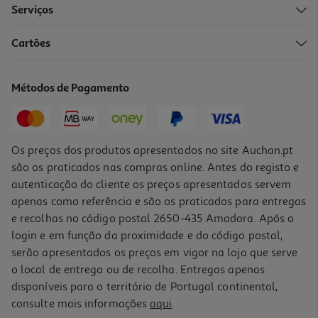
Serviços
4.3
(3)
Cartões
Queijo De Ovelha Lagos Amanteigado Seia Kg
18.89 €/un
Métodos de Pagamento
20,99 €
/Kg
Os preços dos produtos apresentados no site Auchan.pt
são os praticados nas compras online. Antes do registo e
autenticação do cliente os preços apresentados servem
apenas como referência e são os praticados para entregas
e recolhas no código postal 2650-435 Amadora. Após o
login e em função da proximidade e do código postal,
serão apresentados os preços em vigor na loja que serve
o local de entrega ou de recolha. Entregas apenas
disponíveis para o território de Portugal continental,
4.5
(4)
consulte mais informações
aqui
.
Queijo De Ovelha Pastor Seia Barrado Kg