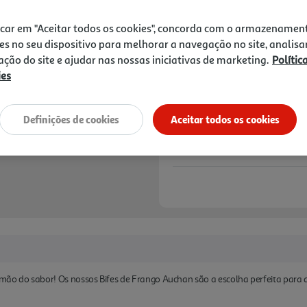
6,99 €
icar em "Aceitar todos os cookies", concorda com o armazenamen
Notas de preparação
es no seu dispositivo para melhorar a navegação no site, analisa
zação do site e ajudar nas nossas iniciativas de marketing.
Polític
ies
Definições de cookies
Aceitar todos os cookies
r mão do sabor! Os nossos Bifes de Frango Auchan são a escolha perfeita para