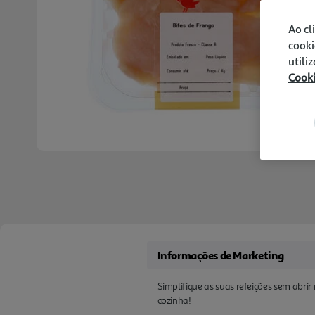
Ao cl
cooki
utili
Cook
Informações de Marketing
Simplifique as suas refeições sem abri
cozinha!