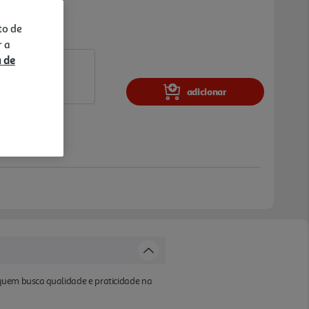
to de
r a
a de
adicionar
 quem busca qualidade e praticidade na