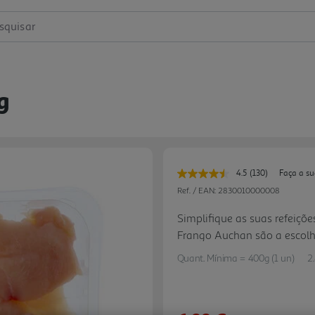
squisar
g
4.5
(130)
Faça a su
Leu
130
Ref. / EAN:
2830010000008
avaliações.
Link
Simplifique as suas refeiçõ
para
Frango Auchan são a escolh
a
mesma
praticidade na cozinha!
página.
Quant. Mínima = 400g (1 un)
2