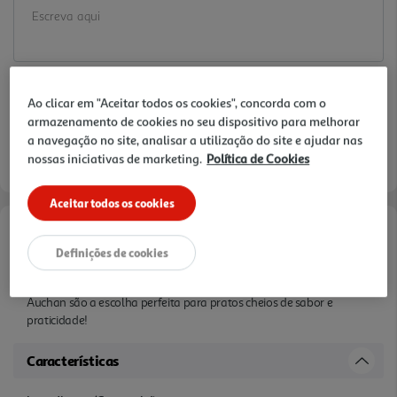
Ao clicar em "Aceitar todos os cookies", concorda com o
armazenamento de cookies no seu dispositivo para melhorar
a navegação no site, analisar a utilização do site e ajudar nas
nossas iniciativas de marketing.
Política de Cookies
Aceitar todos os cookies
Informações de Marketing
Definições de cookies
Quer dar um toque especial às suas refeições? As Coxas de Frango
Auchan são a escolha perfeita para pratos cheios de sabor e
praticidade!
Características