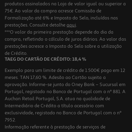
produtos assinalados na Loja de valor igual ou superior a
75€. Ao valor da compra acresce Comissão de
Formalização até 6% e Imposto do Selo, incluídos nas
prestações. Consulte detalhe
aqui
.
4.1
(21)
Pedaços De Frango Auchan Kg
***O valor da primeira prestação depende do dia da
compra, refletindo o cálculo de juros diários. Ao valor das
2.24 €/un
prestações acresce o Imposto do Selo sobre a utilização
3,20 €
/Kg
de Crédito.
TAEG DO CARTÃO DE CRÉDITO: 18,4 %
Exemplo para um limite de crédito de 1.500€ pago em 12
meses. TAN 17,60 %. Adesão ao Cartão sujeita a
aprovação. Informe-se junto do Oney Bank – Sucursal em
Portugal, registado no Banco de Portugal com o nº 881. A
Auchan Retail Portugal, S.A. atua na qualidade de
Intermediário de Crédito a título acessório com
exclusividade, registado no Banco de Portugal com o nº
7952.
Informação referente à prestação de serviços de