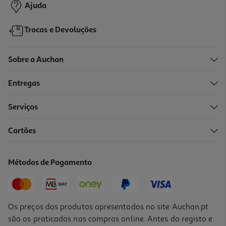
Ajuda
Trocas e Devoluções
Sobre a Auchan
Entregas
Serviços
4.6
(75)
Cartões
Peito De Frango Auchan Kg
3.30 €/un
Métodos de Pagamento
6,59 €
/Kg
Os preços dos produtos apresentados no site Auchan.pt
são os praticados nas compras online. Antes do registo e