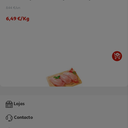
8.44 €/un
6,49 €
/Kg
4.7
(66)
Peito De Frango Auchan Vacuo Kg
Lojas
9.74 €/un
Contacto
6,49 €
/Kg