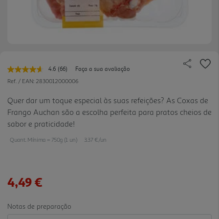
4.6
(66)
Faça a sua avaliação
Leu
66
Ref. / EAN:
2830012000006
avaliações.
Link
Quer dar um toque especial às suas refeições? As Coxas de
para
Frango Auchan são a escolha perfeita para pratos cheios de
a
mesma
sabor e praticidade!
página.
Quant. Mínima = 750g (1 un)
3.37 €/un
4,49 €
Notas de preparação