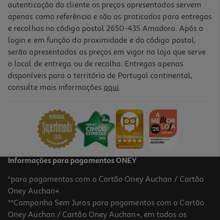
autenticação do cliente os preços apresentados servem
apenas como referência e são os praticados para entregas
e recolhas no código postal 2650-435 Amadora. Após o
login e em função da proximidade e do código postal,
serão apresentados os preços em vigor na loja que serve
o local de entrega ou de recolha. Entregas apenas
disponíveis para o território de Portugal continental,
4.3
(42)
consulte mais informações
aqui
.
Perninhas De Frango Auchan Kg
2.74 €/un
4,99 €
/Kg
Informações para pagamentos ONEY
*para pagamentos com o Cartão Oney Auchan / Cartão
Oney Auchan+.
**Campanha Sem Juros para pagamentos com o Cartão
Oney Auchan / Cartão Oney Auchan+, em todos os