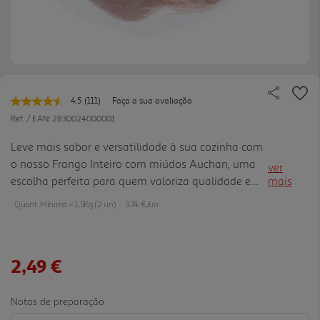
4.5
(111)
Faça a sua avaliação
Leu
111
Ref. / EAN:
2830024000001
avaliações.
Link
Leve mais sabor e versatilidade à sua cozinha com
para
o nosso Frango Inteiro com miúdos Auchan, uma
a
ver
mesma
escolha perfeita para quem valoriza qualidade e
mais
página.
autenticidade nos seus pratos!
Quant. Mínima = 1.5Kg (2 un)
3.74 €/un
2,49 €
Notas de preparação