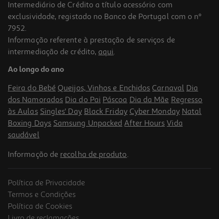
Intermediário de Crédito a título acessório com
exclusividade, registado no Banco de Portugal com o nº
7952.
Informação referente à prestação de serviços de
intermediação de crédito,
aqui
.
Ao longo do ano
Feira do Bebé
Queijos, Vinhos e Enchidos
Carnaval
Dia
dos Namorados
Dia do Pai
Páscoa
Dia da Mãe
Regresso
às Aulas
Singles' Day
Black Friday
Cyber Monday
Natal
Boxing Days
Samsung Unpacked
After Hours
Vida
saudável
Informação de
recolha de produto
.
Política de Privacidade
Termos e Condições
Política de Cookies
Livro de reclamações