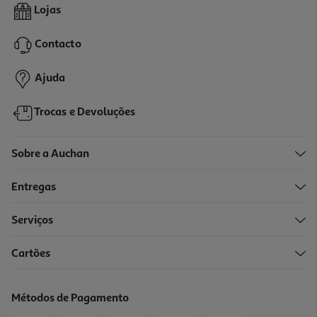
Frango Inteiro Auchan Sem Miudos Kg
Lojas
3.58 €/un
Contacto
2,75 €
/Kg
Ajuda
Trocas e Devoluções
Sobre a Auchan
Entregas
Serviços
4.5
(22)
Cartões
Frango Do Churrasco Auchan Kg
3.39 €/un
Métodos de Pagamento
3,39 €
/Kg