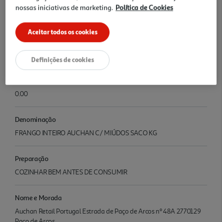
Ingredientes/Composição
nossas iniciativas de marketing.
Política de Cookies
FRANGO INTEIRO C/ MIÚDOS
Aceitar todos os cookies
Conservação
CONSERVAR ENTRE 0 E 3ª
Definições de cookies
Informações
0.00
Denominação
FRANGO INTEIRO AUCHAN C/ MIÚDOS SACO KG
Preparação
COZINHAR BEM ANTES DE CONSUMIR
Nome e Morada
Auchan Retail Portugal Estrada de Paço de Arcos nº 48A 2770129
Paço de Arcos