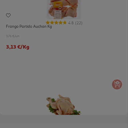
4.8
(22)
Frango Partido Auchan Kg
3.76 €/un
3,13 €
/Kg
4.5
(36)