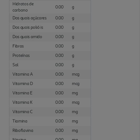
Hidratos de
0.00
g
carbono
Dos quais açúcares
0.00
g
Dos quais polió is
0.00
g
Dos quais amido
0.00
g
Fibras
0.00
g
Proteínas
0.00
g
Sal
0.00
g
Vitamina A
0.00
mcg
Vitamina D
0.00
mcg
Vitamina E
0.00
mg
Vitamina K
0.00
mcg
Vitamina C
0.00
mg
Tiamina
0.00
mg
Riboflavina
0.00
mg
Niacina
0.00
mg