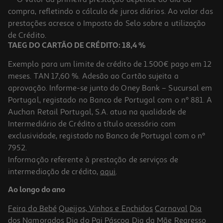
compra, refletindo o cálculo de juros diários. Ao valor das
1.12 €/un
prestações acresce o Imposto do Selo sobre a utilização
2,49 €
/Kg
de Crédito.
TAEG DO CARTÃO DE CRÉDITO: 18,4 %
Exemplo para um limite de crédito de 1.500€ pago em 12
meses. TAN 17,60 %. Adesão ao Cartão sujeita a
aprovação. Informe-se junto do Oney Bank – Sucursal em
Portugal, registado no Banco de Portugal com o nº 881. A
Auchan Retail Portugal, S.A. atua na qualidade de
Intermediário de Crédito a título acessório com
exclusividade, registado no Banco de Portugal com o nº
7952.
Informação referente à prestação de serviços de
intermediação de crédito,
aqui
.
Pipis De Frango Lusiaves Kg
Ao longo do ano
4.55 €/un
Feira do Bebé
Queijos, Vinhos e Enchidos
Carnaval
Dia
3,79 €
/Kg
dos Namorados
Dia do Pai
Páscoa
Dia da Mãe
Regresso