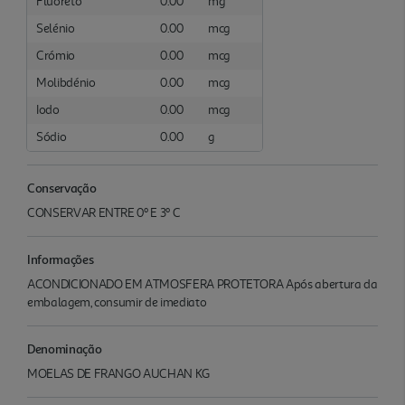
Fluoreto
0.00
mg
Selénio
0.00
mcg
Crómio
0.00
mcg
Molibdénio
0.00
mcg
Iodo
0.00
mcg
Sódio
0.00
g
Conservação
CONSERVAR ENTRE 0º E 3º C
Informações
ACONDICIONADO EM ATMOSFERA PROTETORA Após abertura da
embalagem, consumir de imediato
Denominação
MOELAS DE FRANGO AUCHAN KG