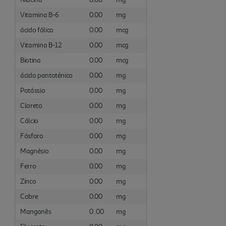
Vitamina B-6
0.00
mg
ácido fólico
0.00
mcg
Vitamina B-12
0.00
mcg
Biotina
0.00
mcg
ácido pantoténico
0.00
mg
Potássio
0.00
mg
Cloreto
0.00
mg
Cálcio
0.00
mg
Fósforo
0.00
mg
Magnésio
0.00
mg
Ferro
0.00
mg
Zinco
0.00
mg
Cobre
0.00
mg
Manganês
0 .00
mg