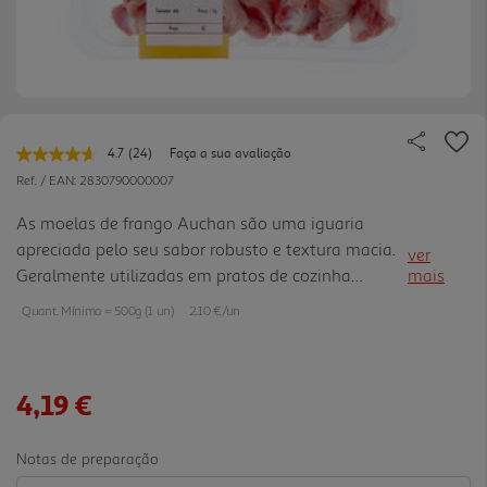
4.7
(24)
Faça a sua avaliação
Leu
24
Ref. / EAN:
2830790000007
avaliações.
Link
As moelas de frango Auchan são uma iguaria
para
apreciada pelo seu sabor robusto e textura macia.
a
ver
mesma
Geralmente utilizadas em pratos de cozinha
mais
página.
tradicional portuguesa, como guisados e
Quant. Mínima = 500g (1 un)
2.10 €/un
ensopados, as moelas são uma excelente fonte de
proteína e adicionam um toque d e sabor único às
refeições.
4,19 €
Notas de preparação