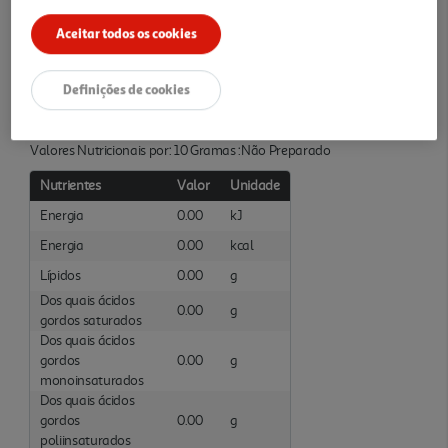
Aceitar todos os cookies
Ingredientes/Composição
Frango
Definições de cookies
Informações Nutricionais
Valores Nutricionais por: 10 Gramas :Não Preparado
Nutrientes
Valor
Unidade
Energia
0.00
kJ
Energia
0.00
kcal
Lípidos
0.00
g
Dos quais ácidos
0.00
g
gordos saturados
Dos quais ácidos
gordos
0.00
g
monoinsaturados
Dos quais ácidos
gordos
0.00
g
poliinsaturados