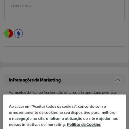
Informações de Marketing
As moelas de frango Auchan são uma iguaria apreciada pelo seu
sabor robusto e textura macia. Geralmente utilizadas em pratos de
cozinha tradicional portuguesa, como guisados e ensopados, as
Ao clicar em "Aceitar todos os cookies", concorda com o
moelas são uma excelente fonte de proteína e adicionam um toque
armazenamento de cookies no seu dispositivo para melhorar
d e sabor único às refeições.
a navegação no site, analisar a utilização do site e ajudar nas
nossas iniciativas de marketing.
Política de Cookies
Características