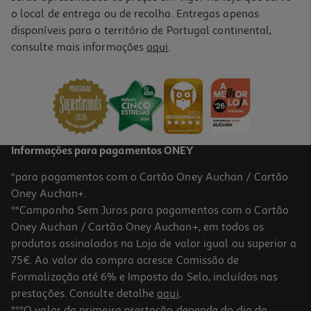
o local de entrega ou de recolha. Entregas apenas
disponíveis para o território de Portugal continental,
4.6
(23)
consulte mais informações
aqui
.
Figados De Frango Auchan Kg
1.12 €/un
2,49 €
/Kg
Informações para pagamentos ONEY
*para pagamentos com o Cartão Oney Auchan / Cartão
Oney Auchan+.
**Campanha Sem Juros para pagamentos com o Cartão
Oney Auchan / Cartão Oney Auchan+, em todos os
produtos assinalados na Loja de valor igual ou superior a
75€. Ao valor da compra acresce Comissão de
Formalização até 6% e Imposto do Selo, incluídos nas
prestações. Consulte detalhe
aqui
.
4.7
(7)
Patas De Frango Limpas Auchan Kg
***O valor da primeira prestação depende do dia da