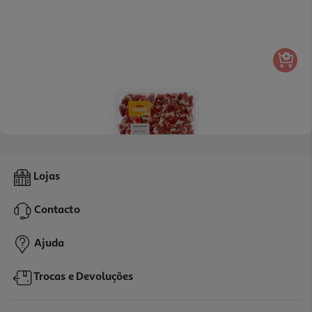
4.5
(13)
Coração Frango Auchan Kg
Lojas
2.25 €/un
Contacto
4,49 €
/Kg
Ajuda
Trocas e Devoluções