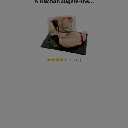
A Auchan sugere-lhe...
4.5
(6)