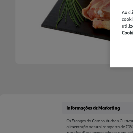
Ao cl
cooki
utili
Cook
Informações de Marketing
Os Frangos do Campo Auchan Cultivamo
alimentação natural composta de 70% 
inconfundíveis, remetendonos para pa