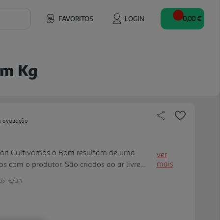
FAVORITOS
LOGIN
0,00 €
om Kg
a avaliação
an Cultivamos o Bom resultam de uma
ver
mais
s com o produtor. São criados ao ar livre
al composta de 70% de cereais, cumprindo
.59 €/un
ar animal. A sua carne tem uma tex tura e
emetendonos para paladares de outros