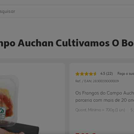
squisar
mpo Auchan Cultivamos O B
4.5
(22)
Faça a su
Leu
22
Ref. / EAN:
2830033000009
avaliações.
Link
Os Frangos do Campo Auch
para
parceria com mais de 20 ano
a
mesma
com uma alimentação natur
página.
Quant. Mínima = 700g (1 un)
5
todas as normas de bem-est
um sabor inconfundíveis, r
tempos.