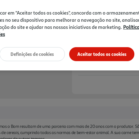
7,99 €
icar em "Aceitar todos os cookies", concorda com o armazenamen
Notas de preparação
es no seu dispositivo para melhorar a navegação no site, analisa
zação do site e ajudar nas nossas iniciativas de marketing.
Polític
ies
Definições de cookies
Aceitar todos os cookies
s o Bom resultam de uma parceria com mais de 20 anos com o produtor. São
de cereais, cumprindo todas as normas de bem-estar animal. A sua carne tem
ladares de outros tempos.