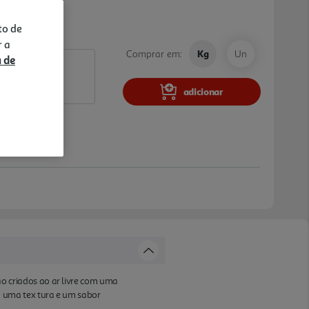
to de
r a
Comprar em:
Kg
Un
a de
adicionar
 criados ao ar livre com uma
 uma tex tura e um sabor