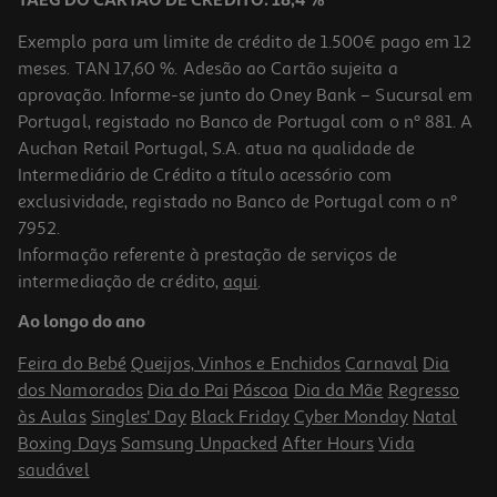
TAEG DO CARTÃO DE CRÉDITO: 18,4 %
Exemplo para um limite de crédito de 1.500€ pago em 12
meses. TAN 17,60 %. Adesão ao Cartão sujeita a
aprovação. Informe-se junto do Oney Bank – Sucursal em
Portugal, registado no Banco de Portugal com o nº 881. A
Auchan Retail Portugal, S.A. atua na qualidade de
Intermediário de Crédito a título acessório com
exclusividade, registado no Banco de Portugal com o nº
7952.
Informação referente à prestação de serviços de
intermediação de crédito,
aqui
.
Ao longo do ano
Feira do Bebé
Queijos, Vinhos e Enchidos
Carnaval
Dia
dos Namorados
Dia do Pai
Páscoa
Dia da Mãe
Regresso
às Aulas
Singles' Day
Black Friday
Cyber Monday
Natal
Boxing Days
Samsung Unpacked
After Hours
Vida
saudável