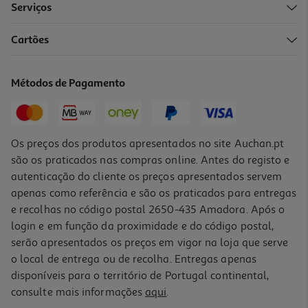
Serviços
4.3
(40)
Cartões
Peito De Peru Fatiado Vacuo Auchan Kg
8.49 €/un
Métodos de Pagamento
8,49 €
/Kg
Os preços dos produtos apresentados no site Auchan.pt
são os praticados nas compras online. Antes do registo e
autenticação do cliente os preços apresentados servem
apenas como referência e são os praticados para entregas
e recolhas no código postal 2650-435 Amadora. Após o
login e em função da proximidade e do código postal,
serão apresentados os preços em vigor na loja que serve
o local de entrega ou de recolha. Entregas apenas
disponíveis para o território de Portugal continental,
4.7
(12)
consulte mais informações
aqui
.
Bife/escalope De Peru Kg