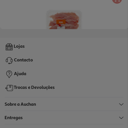
4.4
(102)
Bife De Peru Auchan Kg
Lojas
4.50 €/un
Contacto
8,99 €
/Kg
Ajuda
Trocas e Devoluções
Sobre a Auchan
Entregas