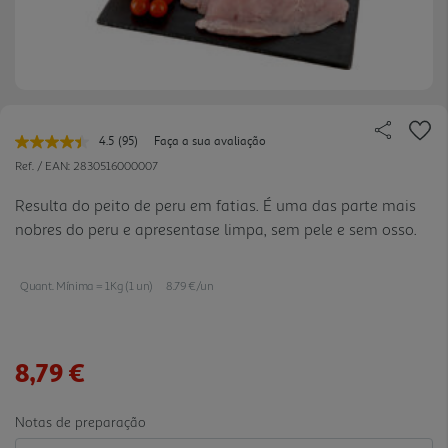
4.5
(95)
Faça a sua avaliação
Leu
95
Ref. / EAN:
2830516000007
avaliações.
Link
Resulta do peito de peru em fatias. É uma das parte mais
para
nobres do peru e apresentase limpa, sem pele e sem osso.
a
mesma
página.
Quant. Mínima = 1Kg (1 un)
8.79 €/un
8,79 €
Notas de preparação