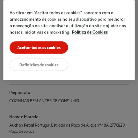
PERÚ
Ao clicar em "Aceitar todos os cookies", concorda com o
armazenamento de cookies no seu dispositivo para melhorar
Conservação
a navegação no site, analisar a utilização do site e ajudar nas
Conservar entre 0 e 4 graus
nossas iniciativas de marketing.
Política de Cookies
Informações
Aceitar todos os cookies
0.00
Definições de cookies
Denominação
BIFES DE PERU EMB.FAMILIAR
Preparação
COZINHAR BEM ANTES DE CONSUMIR
Nome e Morada
Auchan Retail Portugal Estrada de Paço de Arcos nº 48A 2770129
Paço de Arcos