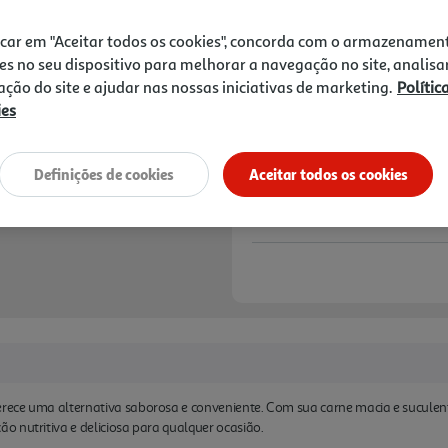
5,99 €
icar em "Aceitar todos os cookies", concorda com o armazenamen
Notas de preparação
es no seu dispositivo para melhorar a navegação no site, analisa
zação do site e ajudar nas nossas iniciativas de marketing.
Polític
ies
Definições de cookies
Aceitar todos os cookies
ece uma alternativa saborosa e conveniente. Com sua carne macia e suculenta
 nutritiva e deliciosa para qualquer ocasião.