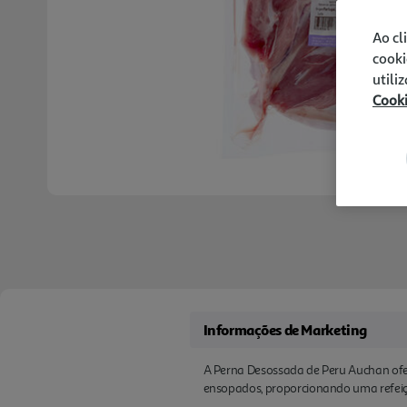
Ao cl
cooki
utili
Cook
Informações de Marketing
A Perna Desossada de Peru Auchan ofer
ensopados, proporcionando uma refeição