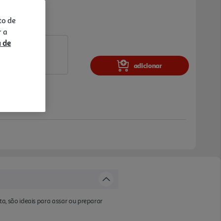
to de
r a
a de
adicionar
, são ideais para assar ou preparar