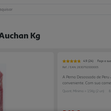
squisar
 Auchan Kg
4.9
(24)
Faça a su
Leu
24
Ref. / EAN:
2830792000005
avaliações.
Link
A Perna Desossada de Peru 
para
conveniente. Com sua carne 
a
mesma
preparar ensopados, proporc
página.
Quant. Mínima = 1.5Kg (2 un)
8
para qualquer ocasião.