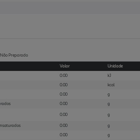
 :Não Preparado
Valor
Unidade
0.00
kJ
0.00
kcal
0.00
g
urados
0.00
g
0.00
g
iinsaturados
0.00
g
0.00
g