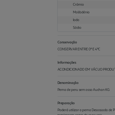
Crómio
Molibdénio
Iodo
Sódio
Conservação
CONSERVAR ENTRE 0º E 4ºC
Informações
ACONDICIONADO EM VÁCUO PRODUTO
Denominação
Perna de peru sem osso Auchan KG
Preparação
Poderá utilizar a perna Desossada de 