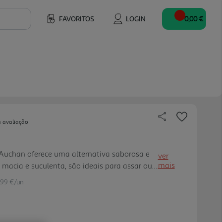
FAVORITOS
LOGIN
0,00 €
a avaliação
Auchan oferece uma alternativa saborosa e
ver
mais
macia e suculenta, são ideais para assar ou
ionando uma refeição nutritiva e deliciosa
.99 €/un