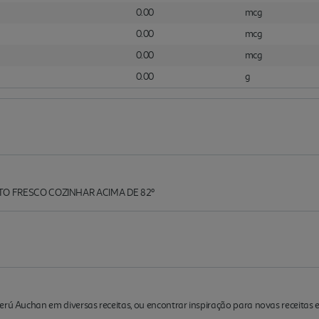
0.00
mcg
0.00
mcg
0.00
mcg
0.00
g
 FRESCO COZINHAR ACIMA DE 82º
Perú Auchan em diversas receitas, ou encontrar inspiração para novas receita