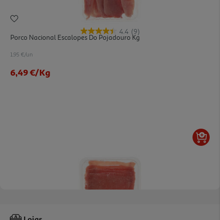
4.4
(9)
Porco Nacional Escalopes Do Pojadouro Kg
1.95 €/un
6,49 €
/Kg
4.7
(3)
Porco Finissimo Lombo Para Enrolar Kg
Lojas