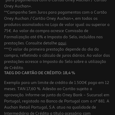
*para pagamentos com o Cartão Oney Auchan / Cartão
Oney Auchan+.
**Campanha Sem Juros para pagamentos com o Cartão
Oney Auchan / Cartão Oney Auchan+, em todos os
produtos assinalados na Loja de valor igual ou superior a
75€. Ao valor da compra acresce Comissão de
Formalização até 6% e Imposto do Selo, incluídos nas
prestações. Consulte detalhe
aqui
.
4.3
(24)
Porco Nacional Medalhoes Lombo Kg
***O valor da primeira prestação depende do dia da
compra, refletindo o cálculo de juros diários. Ao valor das
3.50 €/un
prestações acresce o Imposto do Selo sobre a utilização
6,99 €
/Kg
de Crédito.
TAEG DO CARTÃO DE CRÉDITO: 18,4 %
Exemplo para um limite de crédito de 1.500€ pago em 12
meses. TAN 17,60 %. Adesão ao Cartão sujeita a
aprovação. Informe-se junto do Oney Bank – Sucursal em
Portugal, registado no Banco de Portugal com o nº 881. A
Auchan Retail Portugal, S.A. atua na qualidade de
Intermediário de Crédito a título acessório com