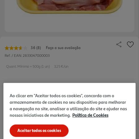
3.6
(8)
Faça a sua avaliação
Leu
8
Ref. / EAN:
2833047000003
avaliações.
Link
Quant. Mínima = 500g (1 un)
3.25 €/un
para
a
mesma
página.
6,49 €
Ao clicar em "Aceitar todos os cookies", concorda com o
armazenamento de cookies no seu dispositivo para melhorar
a navegação no site, analisar a utilização do site e ajudar nas
Notas de preparação
nossas iniciativas de marketing.
Política de Cookies
Aceitar todos os cookies