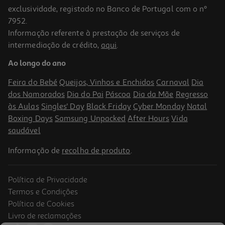
exclusividade, registado no Banco de Portugal com o nº
7952.
Informação referente à prestação de serviços de
intermediação de crédito,
aqui
.
Porco Nacional Miminhos Da Alcatra Kg
Ao longo do ano
2.80 €/un
Feira do Bebé
Queijos, Vinhos e Enchidos
Carnaval
Dia
6,99 €
/Kg
dos Namorados
Dia do Pai
Páscoa
Dia da Mãe
Regresso
às Aulas
Singles' Day
Black Friday
Cyber Monday
Natal
Boxing Days
Samsung Unpacked
After Hours
Vida
saudável
Informação de
recolha de produto
.
Política de Privacidade
Termos e Condições
Política de Cookies
Livro de reclamações