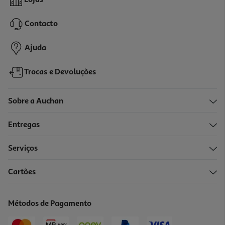
1.60 €/un
Contacto
7,99 €
/Kg
Ajuda
Trocas e Devoluções
Sobre a Auchan
Entregas
Serviços
4.9
(7)
Cartões
Porco Nacional Tranches Cachaço Kg
1.50 €/un
Métodos de Pagamento
7,49 €
/Kg