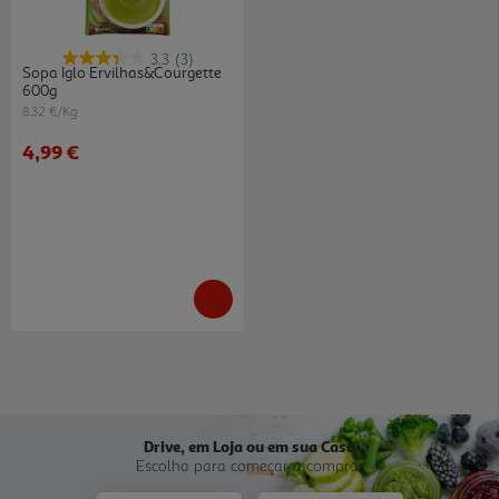
3.3
(3)
Sopa Iglo Ervilhas&courgette
600g
8.32 €/Kg
4,99 €
Drive, em Loja ou em sua Casa
Escolha para começar a comprar