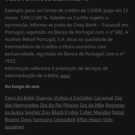
Exemplo para um limite de crédito de 1.500€ pago em 12
meses. TAN 17,60 %. Adesão ao Cartão sujeita a
aprovação. Informe-se junto do Oney Bank – Sucursal em
Portugal, registado no Banco de Portugal com o nº 881. A
Auchan Retail Portugal, S.A. atua na qualidade de
Intermediário de Crédito a título acessório com
exclusividade, registado no Banco de Portugal com o nº
7952.
Informação referente à prestação de serviços de
intermediação de crédito,
aqui
.
Ao longo do ano
Feira do Bebé
Queijos, Vinhos e Enchidos
Carnaval
Dia
dos Namorados
Dia do Pai
Páscoa
Dia da Mãe
Regresso
às Aulas
Singles' Day
Black Friday
Cyber Monday
Natal
Boxing Days
Samsung Unpacked
After Hours
Vida
saudável