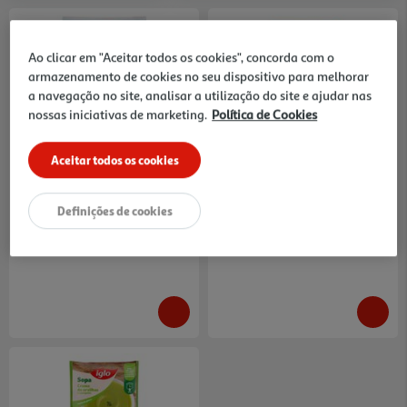
Ao clicar em "Aceitar todos os cookies", concorda com o
armazenamento de cookies no seu dispositivo para melhorar
a navegação no site, analisar a utilização do site e ajudar nas
nossas iniciativas de marketing.
Política de Cookies
3.4
(5)
4.5
(2)
Creme 5 Legumes Auchan 1kg
Sopa Iglo Abóbora&cenoura
600g
3.19 €/Kg
8.32 €/Kg
Aceitar todos os cookies
3,19 €
4,99 €
Definições de cookies