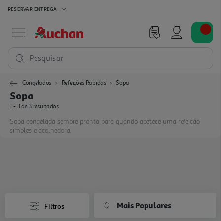
RESERVAR
ENTREGA
Pesquisar
Congelados
Refeições Rápidas
Sopa
Sopa
1 - 3 de 3 resultados
Sopa congelada sempre pronta para quando apetece uma refeição
simples e acolhedora.
Mais Populares
Filtros