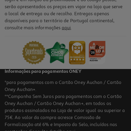
serão apresentados os preços em vigor na loja que serve
o local de entrega ou de recolha. Entregas apenas
disponíveis para o território de Portugal continental,
consulte mais informações
aqui
.
Recarga Champô Ducray Kelual Squanorm Oleosa 400ml
0.03 €/Lt
Price reduced from
to
17,66 €
13,25 €
Promoção
Informações para pagamentos ONEY
*para pagamentos com o Cartão Oney Auchan / Cartão
Oney Auchan+.
**Campanha Sem Juros para pagamentos com o Cartão
Oney Auchan / Cartão Oney Auchan+, em todos os
-20%
produtos assinalados na Loja de valor igual ou superior a
75€. Ao valor da compra acresce Comissão de
Formalização até 6% e Imposto do Selo, incluídos nas