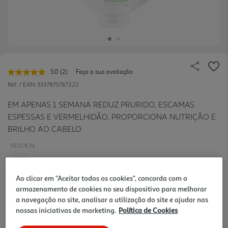
5.0
(2)
Faça a sua avaliação
Leu
2
Ref. / EAN:
3337875787222
avaliações.
Link
EM APENAS 1 SEMANA REDUZ PRURIDO, ESCAMAS
para
ESPESSAS E VERMELHIDÃO. PROPORCIONA NUTRIÇÃO E
a
mesma
BRILHO AO CABELO
página.
59.25 €/Lt
-25%
Ao clicar em "Aceitar todos os cookies", concorda com o
armazenamento de cookies no seu dispositivo para melhorar
Price reduced from
to
15,80 €
11,85 €
a navegação no site, analisar a utilização do site e ajudar nas
nossas iniciativas de marketing.
Política de Cookies
Promoção:
de 2/8/2026 a 3/10/2026