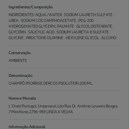
Ingredientes/Composição
INGREDIENTES :AQUA /WATER . SODIUM LAURETH SULFATE .
UREA . SODIUM COCOAMPHOACETATE . PEG-200
HYDROGENATED GLYCERYL PALMATE . GLYCOL DISTEARATE .
GLYCERIN . SALICYLIC ACID . SODIUM LAURETH-8 SULFATE .
GLYCINE . PIROCTONE OLAMINE . HEXYLENE GLYCOL . ALCOHO
Conservação
AMBIENTE
Denominação
CHAMPÔ PSORÍASE DERCOS PSOLUTION 200 ML
Nome e Morada
L´Oreal Portugal, Unipessoal, Lda Rua Dr. António Loureiro Borges,
7 Miraflores 2796-959 LINDA A VELHA
Informação Adicional