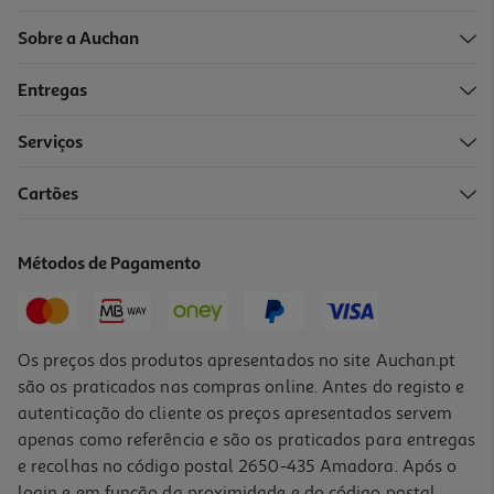
Sobre a Auchan
Entregas
Serviços
Cartões
Champô Bioderma Node Ds 2x125ml 2ªun+2
106 €/Lt
Métodos de Pagamento
26,50 €
Os preços dos produtos apresentados no site Auchan.pt
são os praticados nas compras online. Antes do registo e
autenticação do cliente os preços apresentados servem
apenas como referência e são os praticados para entregas
e recolhas no código postal 2650-435 Amadora. Após o
login e em função da proximidade e do código postal,
-25%