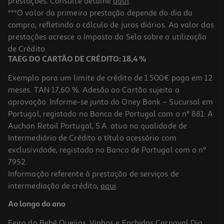
prestações. Consulte detalhe
aqui
.
Tonico Capilar Nizoral Care 100 Ml
***O valor da primeira prestação depende do dia da
compra, refletindo o cálculo de juros diários. Ao valor das
94 €/Lt
Price reduced from
to
prestações acresce o Imposto do Selo sobre a utilização
11,75 €
9,40 €
de Crédito.
Promoção
TAEG DO CARTÃO DE CRÉDITO: 18,4 %
Exemplo para um limite de crédito de 1.500€ pago em 12
meses. TAN 17,60 %. Adesão ao Cartão sujeita a
aprovação. Informe-se junto do Oney Bank – Sucursal em
Portugal, registado no Banco de Portugal com o nº 881. A
Auchan Retail Portugal, S.A. atua na qualidade de
Intermediário de Crédito a título acessório com
-25%
exclusividade, registado no Banco de Portugal com o nº
7952.
Informação referente à prestação de serviços de
intermediação de crédito,
aqui
.
Champo Ducray Squanorm Anticaspa Seca 200ml
Ao longo do ano
64.85 €/Lt
Price reduced from
to
17,29 €
Feira do Bebé
Queijos, Vinhos e Enchidos
Carnaval
Dia