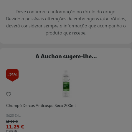
Deve confirmar a informação no rótulo do artigo.
Devido a possíveis alterações de embalagens e/ou rótulos,
deverá considerar sempre a informação que acompanha o
produto que recebe.
A Auchan sugere-lhe...
-25%
Champô Dercos Anticaspa Seca 200ml
56.25 €/Lt
Price reduced from
to
15,00 €
11,25 €
Promoção