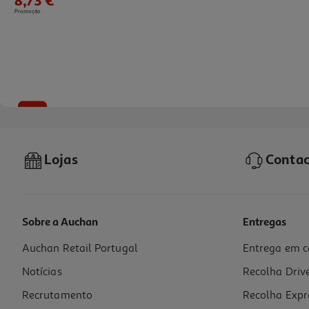
8,73 €
Promoção
-10%
Lojas
Contac
Sobre a Auchan
Entregas
Auchan Retail Portugal
Entrega em c
Teste Clearblue Gravidez 1 Minuto
Notícias
Recolha Driv
7.2 €/un
Price reduced from
to
8,00 €
Recrutamento
Recolha Expr
7,20 €