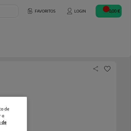
FAVORITOS
LOGIN
0,00 €
to de
r a
a de