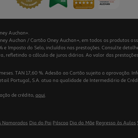
ney Auchan+.
 Auchan / Cartão Oney Auchan+, em todos os produtos assina
 e Imposto do Selo, incluídos nas prestações. Consulte detal
 refletindo o cálculo de juros diários. Ao valor das prestações
meses. TAN 17,60 %. Adesão ao Cartão sujeita a aprovação. In
ail Portugal, S.A. atua na qualidade de Intermediário de Crédi
ação de crédito,
aqui
.
s Namorados
Dia do Pai
Páscoa
Dia da Mãe
Regresso às Aulas