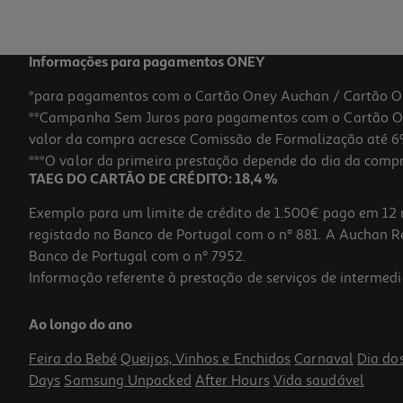
Informações para pagamentos ONEY
*para pagamentos com o Cartão Oney Auchan / Cartão O
**Campanha Sem Juros para pagamentos com o Cartão Oney
-20%
valor da compra acresce Comissão de Formalização até 6%
***O valor da primeira prestação depende do dia da compra,
TAEG DO CARTÃO DE CRÉDITO: 18,4 %
Exemplo para um limite de crédito de 1.500€ pago em 12 
registado no Banco de Portugal com o nº 881. A Auchan Ret
Banco de Portugal com o nº 7952.
Informação referente à prestação de serviços de intermedi
Teste Ovulação Clearbluev 20un Dm
Ao longo do ano
30.8 €/un
Price reduced from
to
38,50 €
Feira do Bebé
Queijos, Vinhos e Enchidos
Carnaval
Dia do
30,80 €
Days
Samsung Unpacked
After Hours
Vida saudável
Promoção