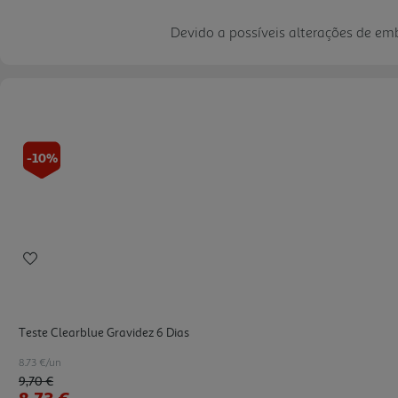
Devido a possíveis alterações de e
-10%
Teste Clearblue Gravidez 6 Dias
8.73 €/un
Price reduced from
to
9,70 €