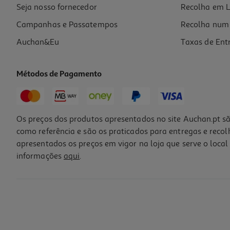
Promoção
Seja nosso fornecedor
Recolha em L
Campanhas e Passatempos
Recolha num 
Auchan&Eu
Taxas de Ent
Métodos de Pagamento
-10%
Os preços dos produtos apresentados no site Auchan.pt sã
como referência e são os praticados para entregas e reco
apresentados os preços em vigor na loja que serve o local 
informações
aqui
.
Teste Clearblue Gravidez Indicador De Semanas 1un
13.95 €/un
Price reduced from
to
15,50 €
13,95 €
Promoção