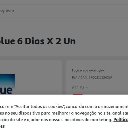
squisar
lue 6 Dias X 2 Un
Faça a sua avaliação
Ref. / EAN:
8700216526067
6.12 €/un
-10%
icar em "Aceitar todos os cookies", concorda com o armazenamen
Price reduced from
to
es no seu dispositivo para melhorar a navegação no site, analisa
13,60 €
12,24 €
zação do site e ajudar nas nossas iniciativas de marketing.
Polític
ies
Next
Promoção:
de 1/7/2026 a 3/9/2026