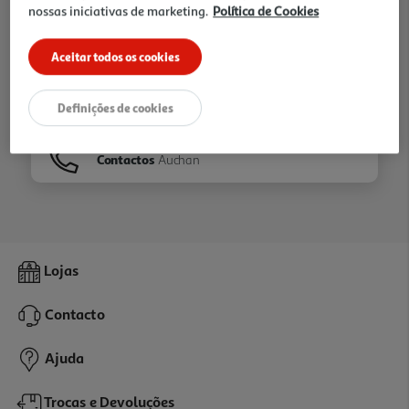
nossas iniciativas de marketing.
Política de Cookies
Ir para
Homepage
Aceitar todos os cookies
Veja os nossos
Folhetos
Definições de cookies
Contactos
Auchan
Lojas
Contacto
Ajuda
Trocas e Devoluções