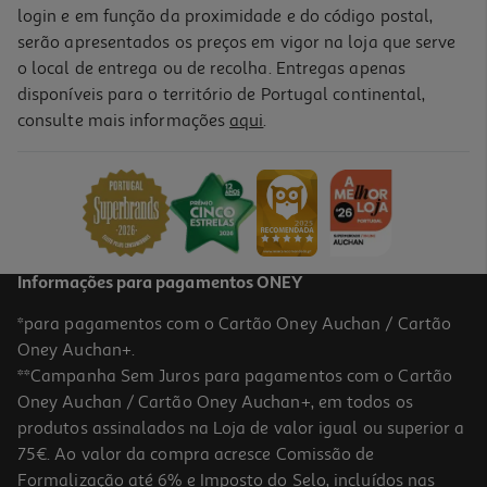
login e em função da proximidade e do código postal,
serão apresentados os preços em vigor na loja que serve
o local de entrega ou de recolha. Entregas apenas
disponíveis para o território de Portugal continental,
consulte mais informações
aqui
.
Informações para pagamentos ONEY
*para pagamentos com o Cartão Oney Auchan / Cartão
Oney Auchan+.
**Campanha Sem Juros para pagamentos com o Cartão
Oney Auchan / Cartão Oney Auchan+, em todos os
produtos assinalados na Loja de valor igual ou superior a
75€. Ao valor da compra acresce Comissão de
Formalização até 6% e Imposto do Selo, incluídos nas