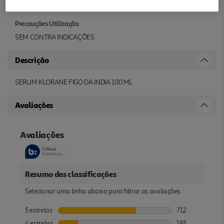
Precauções Utilização
SEM CONTRA INDICAÇÕES
Descrição
SERUM KLORANE FIGO DA INDIA 100 ML
Avaliações