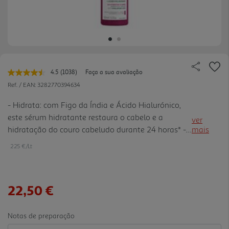
4.5
(1038)
Faça a sua avaliação
Leu
1038
Ref. / EAN:
3282770394634
avaliações.
Link
- Hidrata: com Figo da Índia e Ácido Hialurónico,
para
este sérum hidratante restaura o cabelo e a
a
ver
mesma
hidratação do couro cabeludo durante 24 horas* -
mais
página.
Protege: ação termoprotetora protege o cabelo do
225 €/Lt
calor até 200°C
22,50 €
Notas de preparação