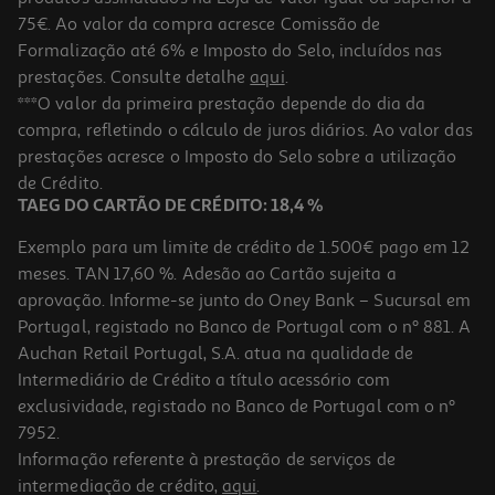
75€. Ao valor da compra acresce Comissão de
Formalização até 6% e Imposto do Selo, incluídos nas
prestações. Consulte detalhe
aqui
.
Concentrado Reconstrut Kativa Total Plex 70 Ml
***O valor da primeira prestação depende do dia da
compra, refletindo o cálculo de juros diários. Ao valor das
11.95 €/undefined
prestações acresce o Imposto do Selo sobre a utilização
11,95 €
de Crédito.
TAEG DO CARTÃO DE CRÉDITO: 18,4 %
Exemplo para um limite de crédito de 1.500€ pago em 12
meses. TAN 17,60 %. Adesão ao Cartão sujeita a
aprovação. Informe-se junto do Oney Bank – Sucursal em
Portugal, registado no Banco de Portugal com o nº 881. A
Auchan Retail Portugal, S.A. atua na qualidade de
Intermediário de Crédito a título acessório com
-20%
exclusividade, registado no Banco de Portugal com o nº
7952.
Informação referente à prestação de serviços de
intermediação de crédito,
aqui
.