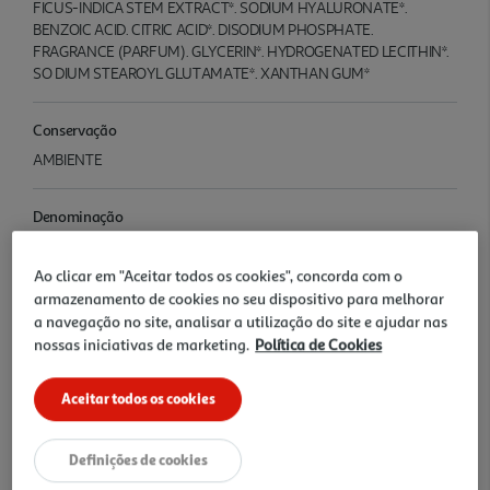
FICUS-INDICA STEM EXTRACT*. SODIUM HYALURONATE*.
BENZOIC ACID. CITRIC ACID*. DISODIUM PHOSPHATE.
FRAGRANCE (PARFUM). GLYCERIN*. HYDROGENATED LECITHIN*.
SO DIUM STEAROYL GLUTAMATE*. XANTHAN GUM*
Conservação
AMBIENTE
Denominação
KLCAP Figo India Sérum 100ml
Ao clicar em "Aceitar todos os cookies", concorda com o
armazenamento de cookies no seu dispositivo para melhorar
Nome e Morada
a navegação no site, analisar a utilização do site e ajudar nas
Pierre Fabre Dermo-Cosmétique Rua Rodrigo da Fonseca Nº 178 3º
nossas iniciativas de marketing.
Política de Cookies
e 5º 1070-243 Lisboa
Aceitar todos os cookies
Informação Adicional
Confirmar a informação no Rótulo do Artigo. Devido a possíveis
Definições de cookies
alterações de embalagens e/ou rótulos, deverá considerar sempre
a informação que acompanha o produto que recebe.