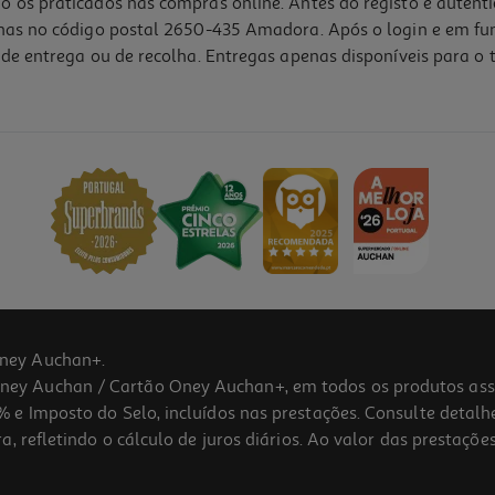
o os praticados nas compras online. Antes do registo e autent
lhas no código postal 2650-435 Amadora. Após o login e em fu
de entrega ou de recolha. Entregas apenas disponíveis para o t
ney Auchan+.
 Auchan / Cartão Oney Auchan+, em todos os produtos assina
 e Imposto do Selo, incluídos nas prestações. Consulte detal
 refletindo o cálculo de juros diários. Ao valor das prestações