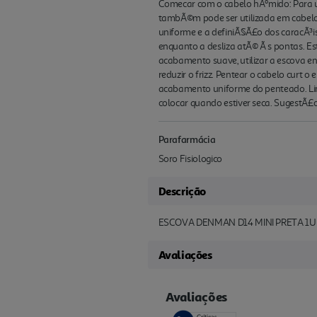
Comecar com o cabelo hÃºmido: Para 
tambÃ©m pode ser utilizada em cabelo 
uniforme e a definiÃ§Ã£o dos caracÃ³is
enquanto a desliza atÃ© Ã s pontas. Est
acabamento suave, utilizar a escova en
reduzir o frizz. Pentear o cabelo curt o
acabamento uniforme do penteado. Limpa
colocar quando estiver seca. SugestÃ£o
Parafarmácia
Soro Fisiologico
Descrição
ESCOVA DENMAN D14 MINI PRETA 1
Avaliações