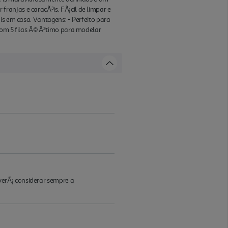
anjas e caracÃ³is. FÃ¡cil de limpar e
is em casa. Vantagens: - Perfeito para
Com 5 filas Ã© Ã³timo para modelar
verÃ¡ considerar sempre a