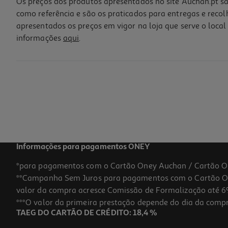
Os preços dos produtos apresentados no site Auchan.pt sã
como referência e são os praticados para entregas e reco
apresentados os preços em vigor na loja que serve o local 
informações
aqui
.
Escova Denman D3 Ondulado Violeta
12.79 €/un
Price reduced from
to
15,99 €
12,79 €
Promoção
Informações para pagamentos ONEY
*para pagamentos com o Cartão Oney Auchan / Cartão O
**Campanha Sem Juros para pagamentos com o Cartão Oney
-20%
valor da compra acresce Comissão de Formalização até 6%
***O valor da primeira prestação depende do dia da compra,
TAEG DO CARTÃO DE CRÉDITO: 18,4 %