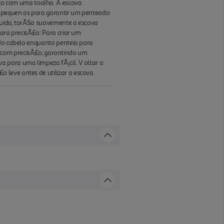
co com uma toalha. A escova
s pequen as para garantir um penteado
eguida, torÃ§a suavemente a escova
para precisÃ£o: Para criar um
 do cabelo enquanto penteia para
ear com precisÃ£o, garantindo um
 para uma limpeza fÃ¡cil. V oltar a
 leve antes de utilizar a escova.