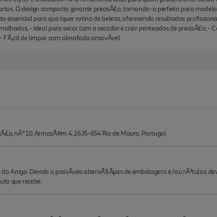
os. O design compacto garante precisÃ£o, tornando-o perfeito para modelar fr
o essencial para qua lquer rotina de beleza, oferecendo resultados profissiona
molhados, - Ideal para secar com o secador e criar penteados de precisÃ£o, - 
, - FÃ¡cil de limpar com almofada amovÃ­vel
tÃ£o, nÂº 10, ArmazÃ©m 4, 2635-654 Rio de Mouro, Portugal
o Artigo. Devido a possÃ­veis alteraÃ§Ãµes de embalagens e/ou rÃ³tulos, de
to que recebe.