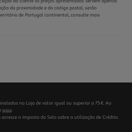
icação do cliente os preços apresentados servem apenas
nção da proximidade e do código postal, serão
erritório de Portugal continental, consulte mais
lados na Loja de valor igual ou superior a 75€. Ao
he
aqui
.
 acresce o Imposto do Selo sobre a utilização de Crédito.