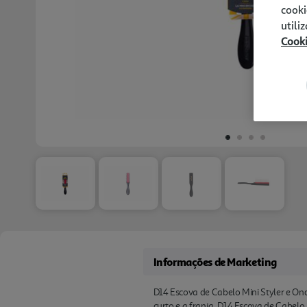
cooki
utili
Cook
Informações de Marketing
D14 Escova de Cabelo Mini Styler e Ond
curto e a franja. D14 Escova de Cabelo