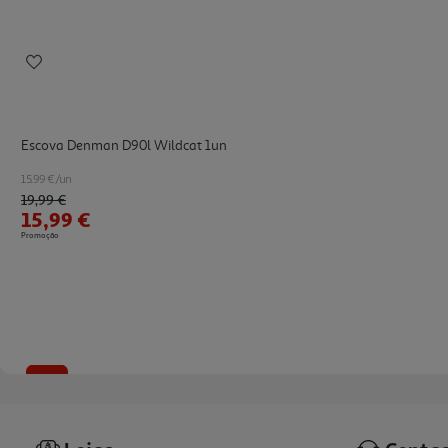
Escova Denman D90l Wildcat 1un
15.99 €/un
Price reduced from
to
19,99 €
15,99 €
Promoção
-20%