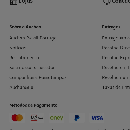
Lojas
Contac
Sobre a Auchan
Entregas
Auchan Retail Portugal
Entrega em c
Escova Denman D14 Mini Branca 1un
Notícias
Recolha Driv
7.99 €/un
Price reduced from
to
9,99 €
Recrutamento
Recolha Expr
7,99 €
Promoção
Seja nosso fornecedor
Recolha em L
Campanhas e Passatempos
Recolha num 
Auchan&Eu
Taxas de Ent
Métodos de Pagamento
-20%