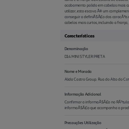
acabamento polido em cabelos mais curt
utilizar, esta escova Ã© um complement
conseguir a definiÃ§Ã£o dos caracÃ³is 
cabelos mais curtos, incluindo a franja
Características
Denominação
D14 MINI STYLER PRETA
Nome e Morada
Alida Castro Group. Rua do Alto do Co
Informação Adicional
Confirmar a informaÃ§Ã£o no RÃ³tulo d
informaÃ§Ã£o que acompanha o produ
Precauções Utilização