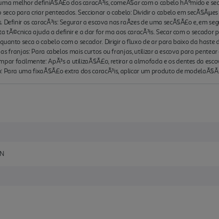
uma melhor definiÃ§Ã£o dos caracÃ³is, comeÃ§ar com o cabelo hÃºmido e se
seco para criar penteados. Seccionar o cabelo: Dividir o cabelo em secÃ§Ãµe
. Definir os caracÃ³is: Segurar a escova nas raÃ­zes de uma secÃ§Ã£o e, em s
a tÃ©cnica ajuda a definir e a dar for ma aos caracÃ³is. Secar com o secador 
quanto seca o cabelo com o secador. Dirigir o fluxo de ar para baixo da haste
 e as franjas: Para cabelos mais curtos ou franjas, utilizar a escova para pent
r facilmente: ApÃ³s a utilizaÃ§Ã£o, retirar a almofada e os dentes da escova
: Para uma fixaÃ§Ã£o extra dos caracÃ³is, aplicar um produto de modelaÃ§Ã£o
UN